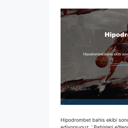
Hipodrombet bahis ekibi sonun
ediyorsunuz. ‘ Bahisleri eğlenc