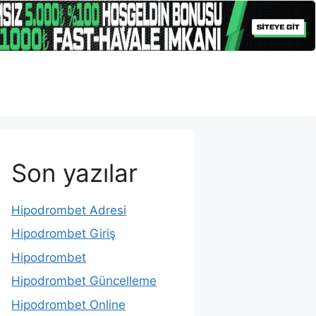
Son yazılar
Hipodrombet Adresi
Hipodrombet Giriş
Hipodrombet
Hipodrombet Güncelleme
Hipodrombet Online