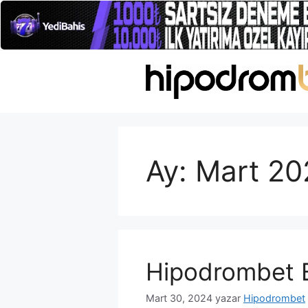
İçeriğe
atla
Ay:
Mart 20
Hipodrombet B
Mart 30, 2024
yazar
Hipodrombet