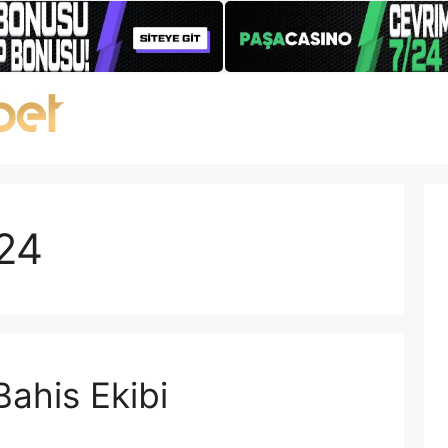
24
ahis Ekibi