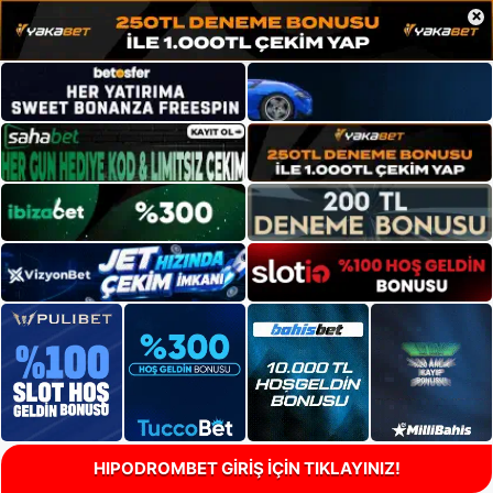
×
HIPODROMBET GİRİŞ İÇİN TIKLAYINIZ!