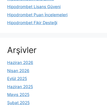
Hipodrombet Lisans Güveni
Hipodrombet Puan İncelemeleri
Hipodrombet Fikir Desteği
Arşivler
Haziran 2026
Nisan 2026
Eylül 2025
Haziran 2025
Mayıs 2025
Şubat 2025