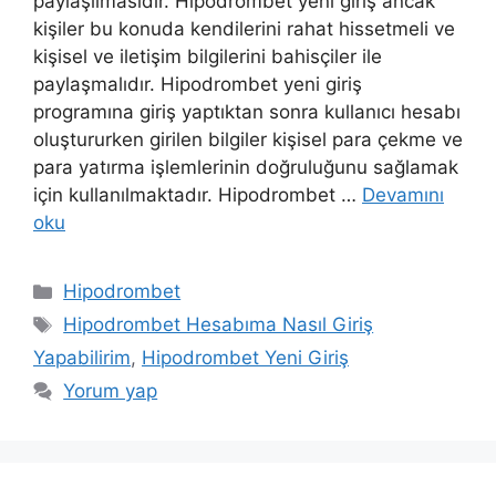
paylaşılmasıdır. Hipodrombet yeni giriş ancak
kişiler bu konuda kendilerini rahat hissetmeli ve
kişisel ve iletişim bilgilerini bahisçiler ile
paylaşmalıdır. Hipodrombet yeni giriş
programına giriş yaptıktan sonra kullanıcı hesabı
oluştururken girilen bilgiler kişisel para çekme ve
para yatırma işlemlerinin doğruluğunu sağlamak
için kullanılmaktadır. Hipodrombet …
Devamını
oku
Kategoriler
Hipodrombet
Etiketler
Hipodrombet Hesabıma Nasıl Giriş
Yapabilirim
,
Hipodrombet Yeni Giriş
Yorum yap