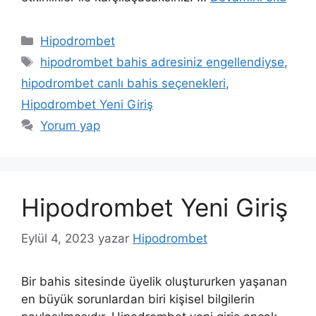
Kategoriler
Hipodrombet
Etiketler
hipodrombet bahis adresiniz engellendiyse
,
hipodrombet canlı bahis seçenekleri
,
Hipodrombet Yeni Giriş
Yorum yap
Hipodrombet Yeni Giriş
Eylül 4, 2023
yazar
Hipodrombet
Bir bahis sitesinde üyelik oluştururken yaşanan
en büyük sorunlardan biri kişisel bilgilerin