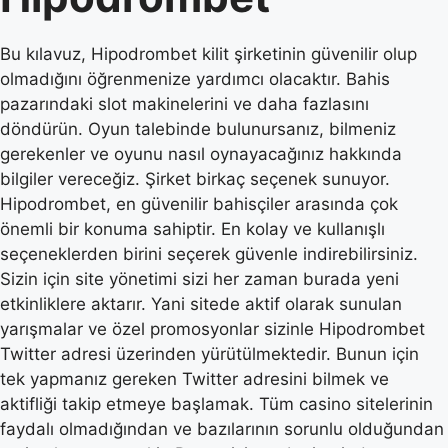
Bu kılavuz, Hipodrombet kilit şirketinin güvenilir olup
olmadığını öğrenmenize yardımcı olacaktır. Bahis
pazarındaki slot makinelerini ve daha fazlasını
döndürün. Oyun talebinde bulunursanız, bilmeniz
gerekenler ve oyunu nasıl oynayacağınız hakkında
bilgiler vereceğiz. Şirket birkaç seçenek sunuyor.
Hipodrombet, en güvenilir bahisçiler arasında çok
önemli bir konuma sahiptir. En kolay ve kullanışlı
seçeneklerden birini seçerek güvenle indirebilirsiniz.
Sizin için site yönetimi sizi her zaman burada yeni
etkinliklere aktarır. Yani sitede aktif olarak sunulan
yarışmalar ve özel promosyonlar sizinle Hipodrombet
Twitter adresi üzerinden yürütülmektedir. Bunun için
tek yapmanız gereken Twitter adresini bilmek ve
aktifliği takip etmeye başlamak. Tüm casino sitelerinin
faydalı olmadığından ve bazılarının sorunlu olduğundan