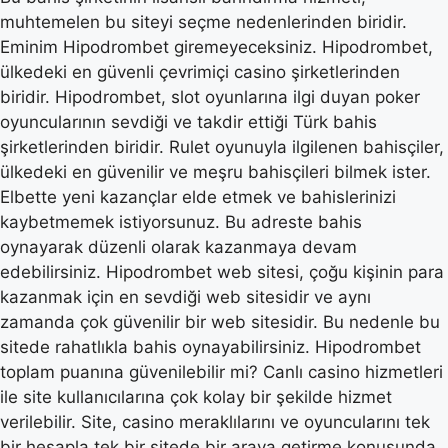
muhtemelen bu siteyi seçme nedenlerinden biridir.
Eminim Hipodrombet giremeyeceksiniz. Hipodrombet,
ülkedeki en güvenli çevrimiçi casino şirketlerinden
biridir. Hipodrombet, slot oyunlarına ilgi duyan poker
oyuncularının sevdiği ve takdir ettiği Türk bahis
şirketlerinden biridir. Rulet oyunuyla ilgilenen bahisçiler,
ülkedeki en güvenilir ve meşru bahisçileri bilmek ister.
Elbette yeni kazançlar elde etmek ve bahislerinizi
kaybetmemek istiyorsunuz. Bu adreste bahis
oynayarak düzenli olarak kazanmaya devam
edebilirsiniz. Hipodrombet web sitesi, çoğu kişinin para
kazanmak için en sevdiği web sitesidir ve aynı
zamanda çok güvenilir bir web sitesidir. Bu nedenle bu
sitede rahatlıkla bahis oynayabilirsiniz. Hipodrombet
toplam puanına güvenilebilir mi? Canlı casino hizmetleri
ile site kullanıcılarına çok kolay bir şekilde hizmet
verilebilir. Site, casino meraklılarını ve oyuncularını tek
bir hesapla tek bir sitede bir araya getirme konusunda