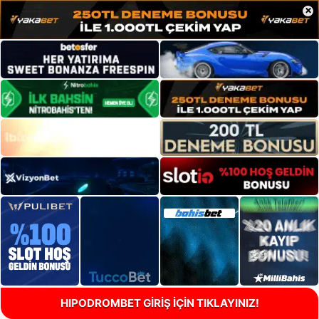
×
HIPODROMBET GİRİŞ İÇİN TIKLAYINIZ!