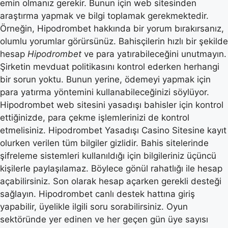
emin olmanız gerekir. Bunun için web sitesinden
araştırma yapmak ve bilgi toplamak gerekmektedir.
Örneğin, Hipodrombet hakkında bir yorum bırakırsanız,
olumlu yorumlar görürsünüz. Bahisçilerin hızlı bir şekilde
hesap
Hipodrombet
ve para yatırabileceğini unutmayın.
Şirketin mevduat politikasını kontrol ederken herhangi
bir sorun yoktu. Bunun yerine, ödemeyi yapmak için
para yatırma yöntemini kullanabileceğinizi söylüyor.
Hipodrombet web sitesini yasadışı bahisler için kontrol
ettiğinizde, para çekme işlemlerinizi de kontrol
etmelisiniz. Hipodrombet Yasadışı Casino Sitesine kayıt
olurken verilen tüm bilgiler gizlidir. Bahis sitelerinde
şifreleme sistemleri kullanıldığı için bilgileriniz üçüncü
kişilerle paylaşılamaz. Böylece gönül rahatlığı ile hesap
açabilirsiniz. Son olarak hesap açarken gerekli desteği
sağlayın. Hipodrombet canlı destek hattına giriş
yapabilir, üyelikle ilgili soru sorabilirsiniz. Oyun
sektöründe yer edinen ve her geçen gün üye sayısı