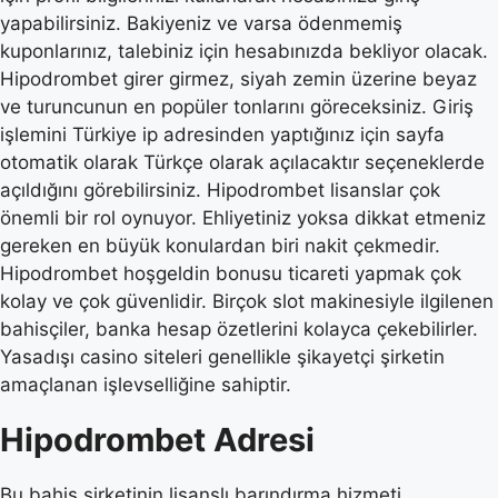
yapabilirsiniz. Bakiyeniz ve varsa ödenmemiş
kuponlarınız, talebiniz için hesabınızda bekliyor olacak.
Hipodrombet girer girmez, siyah zemin üzerine beyaz
ve turuncunun en popüler tonlarını göreceksiniz. Giriş
işlemini Türkiye ip adresinden yaptığınız için sayfa
otomatik olarak Türkçe olarak açılacaktır seçeneklerde
açıldığını görebilirsiniz. Hipodrombet lisanslar çok
önemli bir rol oynuyor. Ehliyetiniz yoksa dikkat etmeniz
gereken en büyük konulardan biri nakit çekmedir.
Hipodrombet hoşgeldin bonusu ticareti yapmak çok
kolay ve çok güvenlidir. Birçok slot makinesiyle ilgilenen
bahisçiler, banka hesap özetlerini kolayca çekebilirler.
Yasadışı casino siteleri genellikle şikayetçi şirketin
amaçlanan işlevselliğine sahiptir.
Hipodrombet Adresi
Bu bahis şirketinin lisanslı barındırma hizmeti,