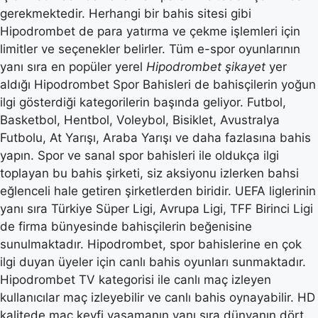
gerekmektedir. Herhangi bir bahis sitesi gibi
Hipodrombet de para yatırma ve çekme işlemleri için
limitler ve seçenekler belirler. Tüm e-spor oyunlarının
yanı sıra en popüler yerel
Hipodrombet şikayet
yer
aldığı Hipodrombet Spor Bahisleri de bahisçilerin yoğun
ilgi gösterdiği kategorilerin başında geliyor. Futbol,
Basketbol, Hentbol, Voleybol, Bisiklet, Avustralya
Futbolu, At Yarışı, Araba Yarışı ve daha fazlasına bahis
yapın. Spor ve sanal spor bahisleri ile oldukça ilgi
toplayan bu bahis şirketi, siz aksiyonu izlerken bahsi
eğlenceli hale getiren şirketlerden biridir. UEFA liglerinin
yanı sıra Türkiye Süper Ligi, Avrupa Ligi, TFF Birinci Ligi
de firma bünyesinde bahisçilerin beğenisine
sunulmaktadır. Hipodrombet, spor bahislerine en çok
ilgi duyan üyeler için canlı bahis oyunları sunmaktadır.
Hipodrombet TV kategorisi ile canlı maç izleyen
kullanıcılar maç izleyebilir ve canlı bahis oynayabilir. HD
kalitede maç keyfi yaşamanın yanı sıra dünyanın dört