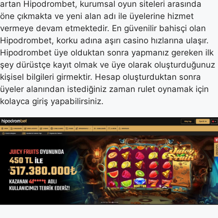
artan Hipodrombet, kurumsal oyun siteleri arasında
öne çıkmakta ve yeni alan adı ile üyelerine hizmet
vermeye devam etmektedir. En güvenilir bahisçi olan
Hipodrombet, korku adına aşırı casino hızlarına ulaşır.
Hipodrombet üye olduktan sonra yapmanız gereken ilk
şey dürüstçe kayıt olmak ve üye olarak oluşturduğunuz
kişisel bilgileri girmektir. Hesap oluşturduktan sonra
üyeler alanından istediğiniz zaman rulet oynamak için
kolayca giriş yapabilirsiniz.