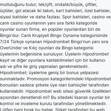
mutluluğunu bulur; tek/çift, ondalık/büyük, çiftler,
üçlüler, gol atacak iki takım, kart bahisleri, özel bahisler,
siyasi bahisler ve daha fazlası. Spor bahisleri, casino ve
canlı casino oyunlarının yanı sıra farklı kategoride
oyunlar sunan firma, en popüler oyunlardan biri de
Bingo'dur. Canlı Krupiyeli Bingo Oynama kategorisinde
7/24 Türkçe oynanan Hipodrombet Bingo'nun yanı sıra
OverUnder ve Kılıç oyunları da Bingo kategorisi
üyelerinin beğenisine sunuluyor. Üyelerin
Hipodrombet
kayıt
ve diğer oyunlara katılabilmeleri için bir kullanıcı
adı ve şifre ile giriş yapmaları gerekmektedir.
Hipodrombet; üyelerine geniş bir bonus yelpazesi
sunmaktadır. Promosyon kategorilerindeki Hipodrombet
bonusları sadece şirkete üye olan bahisçiler tarafından
kullanılabilir. Hipodrombet web sitesi güvenlik özellikleri
açısından denetlendi mi? Bu sitedeki lisanslı oyunlar bir
kontrol ve inceleme kurulu tarafından yönetilmektedir.
Lütfen beni bırak bu belge, Şirket tarafından bu web