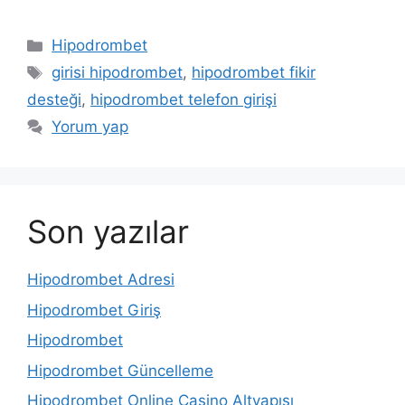
Kategoriler
Hipodrombet
Etiketler
girisi hipodrombet
,
hipodrombet fikir
desteği
,
hipodrombet telefon girişi
Yorum yap
Son yazılar
Hipodrombet Adresi
Hipodrombet Giriş
Hipodrombet
Hipodrombet Güncelleme
Hipodrombet Online Casino Altyapısı