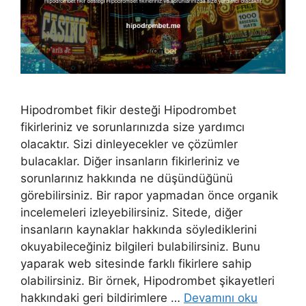
Hipodrombet fikir desteği Hipodrombet
fikirleriniz ve sorunlarınızda size yardımcı
olacaktır. Sizi dinleyecekler ve çözümler
bulacaklar. Diğer insanların fikirleriniz ve
sorunlarınız hakkında ne düşündüğünü
görebilirsiniz. Bir rapor yapmadan önce organik
incelemeleri izleyebilirsiniz. Sitede, diğer
insanların kaynaklar hakkında söylediklerini
okuyabileceğiniz bilgileri bulabilirsiniz. Bunu
yaparak web sitesinde farklı fikirlere sahip
olabilirsiniz. Bir örnek, Hipodrombet şikayetleri
hakkındaki geri bildirimlere …
Devamını oku