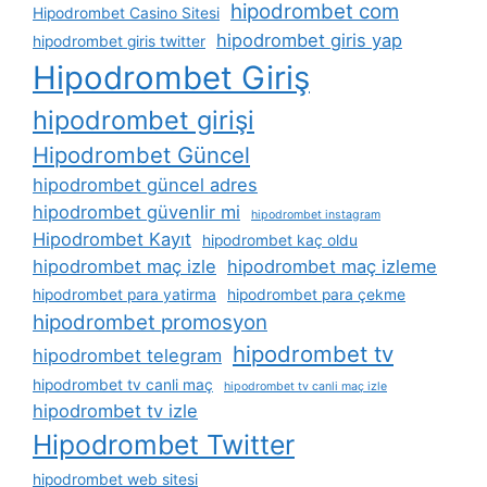
hipodrombet com
Hipodrombet Casino Sitesi
hipodrombet giris yap
hipodrombet giris twitter
Hipodrombet Giriş
hipodrombet girişi
Hipodrombet Güncel
hipodrombet güncel adres
hipodrombet güvenlir mi
hipodrombet instagram
Hipodrombet Kayıt
hipodrombet kaç oldu
hipodrombet maç izle
hipodrombet maç izleme
hipodrombet para yatirma
hipodrombet para çekme
hipodrombet promosyon
hipodrombet tv
hipodrombet telegram
hipodrombet tv canli maç
hipodrombet tv canli maç izle
hipodrombet tv izle
Hipodrombet Twitter
hipodrombet web sitesi