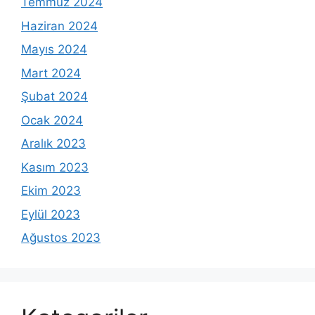
Temmuz 2024
Haziran 2024
Mayıs 2024
Mart 2024
Şubat 2024
Ocak 2024
Aralık 2023
Kasım 2023
Ekim 2023
Eylül 2023
Ağustos 2023