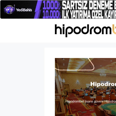
İçeriğe
atla