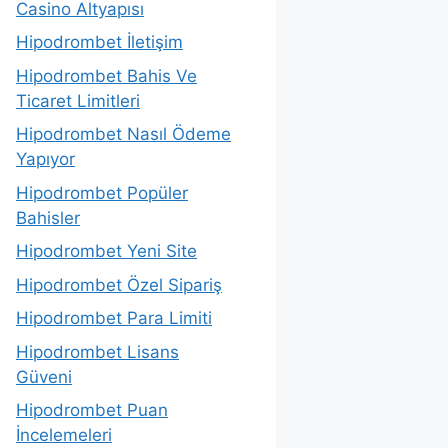
Casino Altyapısı
Hipodrombet İletişim
Hipodrombet Bahis Ve
Ticaret Limitleri
Hipodrombet Nasıl Ödeme
Yapıyor
Hipodrombet Popüler
Bahisler
Hipodrombet Yeni Site
Hipodrombet Özel Sipariş
Hipodrombet Para Limiti
Hipodrombet Lisans
Güveni
Hipodrombet Puan
İncelemeleri