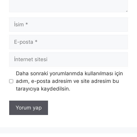
İsim
E-
posta
İnternet
sitesi
Daha sonraki yorumlarımda kullanılması için
adım, e-posta adresim ve site adresim bu
tarayıcıya kaydedilsin.