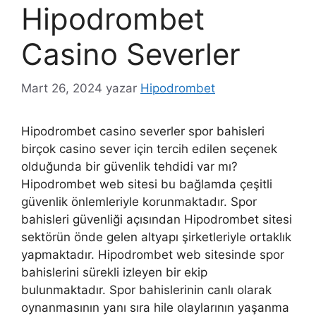
Hipodrombet
Casino Severler
Mart 26, 2024
yazar
Hipodrombet
Hipodrombet casino severler spor bahisleri
birçok casino sever için tercih edilen seçenek
olduğunda bir güvenlik tehdidi var mı?
Hipodrombet web sitesi bu bağlamda çeşitli
güvenlik önlemleriyle korunmaktadır. Spor
bahisleri güvenliği açısından Hipodrombet sitesi
sektörün önde gelen altyapı şirketleriyle ortaklık
yapmaktadır. Hipodrombet web sitesinde spor
bahislerini sürekli izleyen bir ekip
bulunmaktadır. Spor bahislerinin canlı olarak
oynanmasının yanı sıra hile olaylarının yaşanma