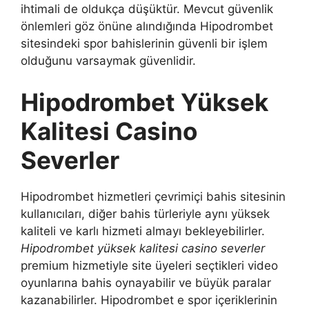
ihtimali de oldukça düşüktür. Mevcut güvenlik
önlemleri göz önüne alındığında Hipodrombet
sitesindeki spor bahislerinin güvenli bir işlem
olduğunu varsaymak güvenlidir.
Hipodrombet Yüksek
Kalitesi Casino
Severler
Hipodrombet hizmetleri çevrimiçi bahis sitesinin
kullanıcıları, diğer bahis türleriyle aynı yüksek
kaliteli ve karlı hizmeti almayı bekleyebilirler.
Hipodrombet yüksek kalitesi casino severler
premium hizmetiyle site üyeleri seçtikleri video
oyunlarına bahis oynayabilir ve büyük paralar
kazanabilirler. Hipodrombet e spor içeriklerinin