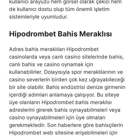
kullanıcı arayüzü hem görsel olarak çekici hem
de kullanıcı dostu olup tüm önemli işletim
sistemleriyle uyumludur.
Hipodrombet Bahis Meraklısı
Adres bahis meraklıları Hipodrombet
casinolarda veya canlı casino sitelerinde bahis,
canlı bahis ve casino oynamak için
kullanabilirler. Dolayısıyla spor meraklılarının ve
casino severlerin birden çok kez uğrayabileceği
bir site olabilir. Bahis endüstrisi denize girmenin
içerdiği adımları anlamaya çalışıyor. Bu siteye
üye olanların
Hipodrombet bahis meraklısı
adreslerini girerek bahis oynayabilmeleri veya
casino oynayabilmeleri için üye olmaları
gerekmektedir. Son haberlere göre bahisçilerin
Hipodrombet web sitesine erişebilmeleri için