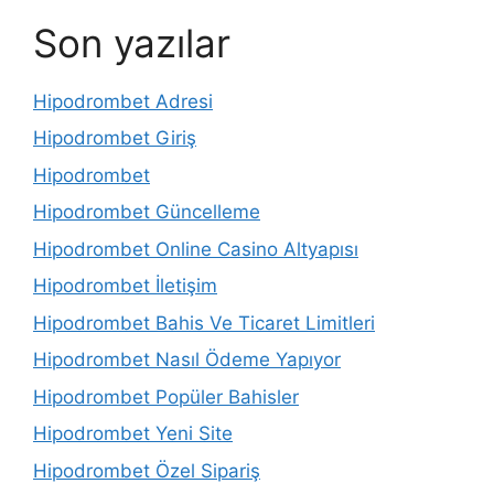
Son yazılar
Hipodrombet Adresi
Hipodrombet Giriş
Hipodrombet
Hipodrombet Güncelleme
Hipodrombet Online Casino Altyapısı
Hipodrombet İletişim
Hipodrombet Bahis Ve Ticaret Limitleri
Hipodrombet Nasıl Ödeme Yapıyor
Hipodrombet Popüler Bahisler
Hipodrombet Yeni Site
Hipodrombet Özel Sipariş