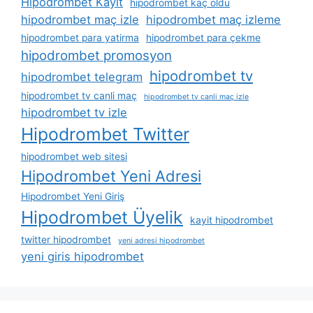
Hipodrombet Kayıt
hipodrombet kaç oldu
hipodrombet maç izle
hipodrombet maç izleme
hipodrombet para yatirma
hipodrombet para çekme
hipodrombet promosyon
hipodrombet tv
hipodrombet telegram
hipodrombet tv canli maç
hipodrombet tv canli maç izle
hipodrombet tv izle
Hipodrombet Twitter
hipodrombet web sitesi
Hipodrombet Yeni Adresi
Hipodrombet Yeni Giriş
Hipodrombet Üyelik
kayit hipodrombet
twitter hipodrombet
yeni adresi hipodrombet
yeni giris hipodrombet