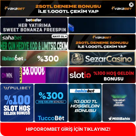
×
HIPODROMBET GİRİŞ İÇİN TIKLAYINIZ!