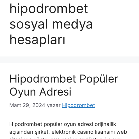
hipodrombet
sosyal medya
hesapları
Hipodrombet Popüler
Oyun Adresi
Mart 29, 2024
yazar
Hipodrombet
Hipodrombet popüler oyun adresi orijinallik
açısından şirket, elektronik casino lisansını web