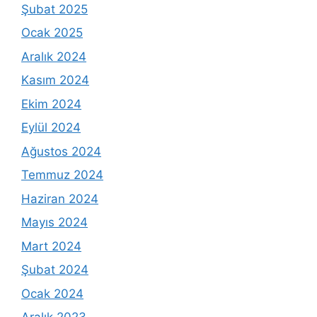
Şubat 2025
Ocak 2025
Aralık 2024
Kasım 2024
Ekim 2024
Eylül 2024
Ağustos 2024
Temmuz 2024
Haziran 2024
Mayıs 2024
Mart 2024
Şubat 2024
Ocak 2024