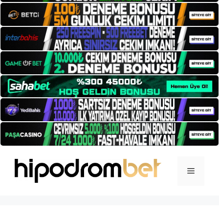
İçeriğe
atla
Menü