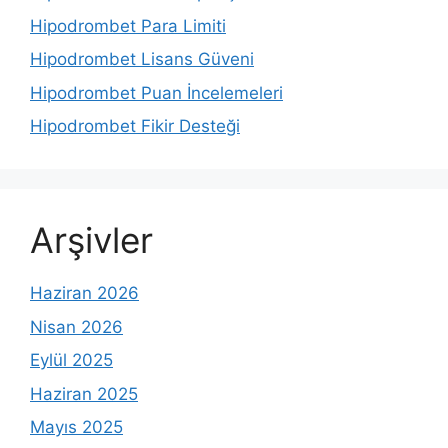
Hipodrombet Para Limiti
Hipodrombet Lisans Güveni
Hipodrombet Puan İncelemeleri
Hipodrombet Fikir Desteği
Arşivler
Haziran 2026
Nisan 2026
Eylül 2025
Haziran 2025
Mayıs 2025