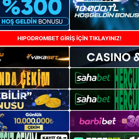
HIPODROMBET GİRİŞ İÇİN TIKLAYINIZ!