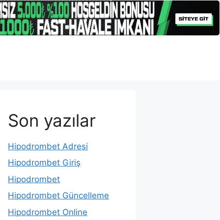
Son yazılar
Hipodrombet Adresi
Hipodrombet Giriş
Hipodrombet
Hipodrombet Güncelleme
Hipodrombet Online