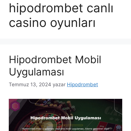
hipodrombet canlı
casino oyunları
Hipodrombet Mobil
Uygulaması
Temmuz 13, 2024
yazar
Hipodrombet