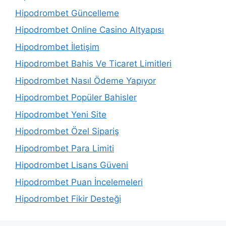
Hipodrombet Güncelleme
Hipodrombet Online Casino Altyapısı
Hipodrombet İletişim
Hipodrombet Bahis Ve Ticaret Limitleri
Hipodrombet Nasıl Ödeme Yapıyor
Hipodrombet Popüler Bahisler
Hipodrombet Yeni Site
Hipodrombet Özel Sipariş
Hipodrombet Para Limiti
Hipodrombet Lisans Güveni
Hipodrombet Puan İncelemeleri
Hipodrombet Fikir Desteği