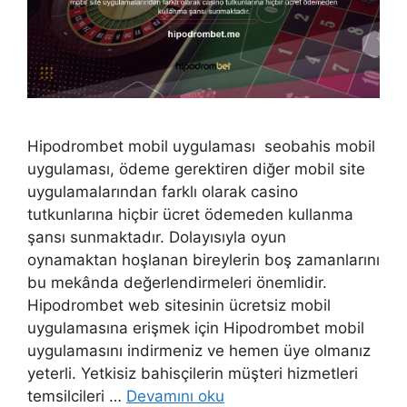
Hipodrombet mobil uygulaması seobahis mobil
uygulaması, ödeme gerektiren diğer mobil site
uygulamalarından farklı olarak casino
tutkunlarına hiçbir ücret ödemeden kullanma
şansı sunmaktadır. Dolayısıyla oyun
oynamaktan hoşlanan bireylerin boş zamanlarını
bu mekânda değerlendirmeleri önemlidir.
Hipodrombet web sitesinin ücretsiz mobil
uygulamasına erişmek için Hipodrombet mobil
uygulamasını indirmeniz ve hemen üye olmanız
yeterli. Yetkisiz bahisçilerin müşteri hizmetleri
temsilcileri …
Devamını oku