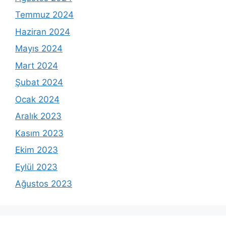
Temmuz 2024
Haziran 2024
Mayıs 2024
Mart 2024
Şubat 2024
Ocak 2024
Aralık 2023
Kasım 2023
Ekim 2023
Eylül 2023
Ağustos 2023