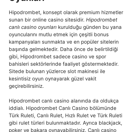
Hipodrombet, konsept olarak premium hizmetler
sunan bir online casino sitesidir.
Hipodrombet
canlı casino oyunları
kurulduğu günden bu yana
oyuncularını mutlu etmek için çeşitli bonus
kampanyaları sunmakta ve en popüler sitelerin
başında gelmektedir. Daha önce de belirtildiği
gibi, Hipodrombet sadece casino ve spor
bahisleri sektörlerinde faaliyet göstermektedir.
Sitede bulunan yüzlerce slot makinesi ile
kesintisiz oyun oynayarak güzel vakit
geçirebilirsiniz.
Hipodrombet canlı casino alanında da oldukça
iddialı. Hipodrombet Canlı Casino bölümünde
Türk Ruleti, Canlı Rulet, Hızlı Rulet ve Türk Ruleti
gibi rulet türleri bulunmaktadır. Ayrıca blackjack,
poker ve bakara oynayabilirsiniz. Canlı casino