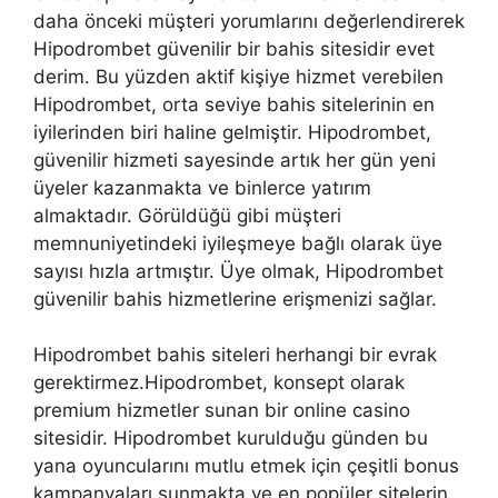
daha önceki müşteri yorumlarını değerlendirerek
Hipodrombet güvenilir bir bahis sitesidir evet
derim. Bu yüzden aktif kişiye hizmet verebilen
Hipodrombet, orta seviye bahis sitelerinin en
iyilerinden biri haline gelmiştir. Hipodrombet,
güvenilir hizmeti sayesinde artık her gün yeni
üyeler kazanmakta ve binlerce yatırım
almaktadır. Görüldüğü gibi müşteri
memnuniyetindeki iyileşmeye bağlı olarak üye
sayısı hızla artmıştır. Üye olmak, Hipodrombet
güvenilir bahis hizmetlerine erişmenizi sağlar.
Hipodrombet bahis siteleri herhangi bir evrak
gerektirmez.Hipodrombet, konsept olarak
premium hizmetler sunan bir online casino
sitesidir. Hipodrombet kurulduğu günden bu
yana oyuncularını mutlu etmek için çeşitli bonus
kampanyaları sunmakta ve en popüler sitelerin