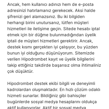
Ancak, hem kullanıcı adınızı hem de e-posta
adresinizi hatırlamanız gerekecek. Aksi halde
şifrenizi geri alamazsınız. Bu iki bilgiden
herhangi birini unutursanız, lütfen müşteri
hizmetleri ile iletişime geçin. Sitede hesabı iptal
etmek için bir düğme bulunmadığından üyelik
iptali de müşteri hizmetleri gerektirir. Ancak,
destek kısmı gerçekten iyi çalışıyor, bu yüzden
bunun iyi olduğunu düşünüyorum. Sitemizde
verilen Hipodrombet kayıt ve üyelik bilgilerini
takip ettiğiniz takdirde başarısız olma ihtimaliniz
çok düşüktür.
Hipodrombet destek ekibi bilgili ve deneyimli
kadrolardan oluşmaktadır. En hızlı çözüm odaklı
hizmeti sunarlar. Bildiğiniz gibi bahisçiler
bugünlerde sosyal medya hesaplarını oldukça
aktif kullanıyorlar. Aktif bir sosyal medya