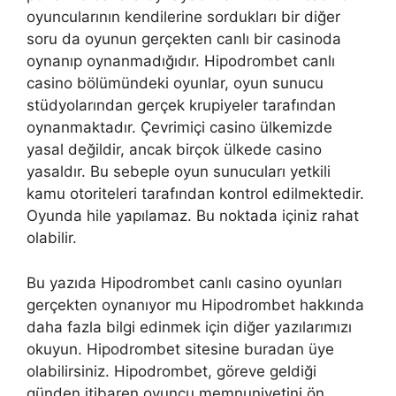
oyuncularının kendilerine sordukları bir diğer
soru da oyunun gerçekten canlı bir casinoda
oynanıp oynanmadığıdır. Hipodrombet canlı
casino bölümündeki oyunlar, oyun sunucu
stüdyolarından gerçek krupiyeler tarafından
oynanmaktadır. Çevrimiçi casino ülkemizde
yasal değildir, ancak birçok ülkede casino
yasaldır. Bu sebeple oyun sunucuları yetkili
kamu otoriteleri tarafından kontrol edilmektedir.
Oyunda hile yapılamaz. Bu noktada içiniz rahat
olabilir.
Bu yazıda Hipodrombet canlı casino oyunları
gerçekten oynanıyor mu Hipodrombet hakkında
daha fazla bilgi edinmek için diğer yazılarımızı
okuyun. Hipodrombet sitesine buradan üye
olabilirsiniz. Hipodrombet, göreve geldiği
günden itibaren oyuncu memnuniyetini ön