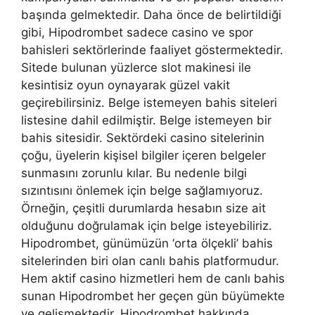
başında gelmektedir. Daha önce de belirtildiği
gibi, Hipodrombet sadece casino ve spor
bahisleri sektörlerinde faaliyet göstermektedir.
Sitede bulunan yüzlerce slot makinesi ile
kesintisiz oyun oynayarak güzel vakit
geçirebilirsiniz. Belge istemeyen bahis siteleri
listesine dahil edilmiştir. Belge istemeyen bir
bahis sitesidir. Sektördeki casino sitelerinin
çoğu, üyelerin kişisel bilgiler içeren belgeler
sunmasını zorunlu kılar. Bu nedenle bilgi
sızıntısını önlemek için belge sağlamıyoruz.
Örneğin, çeşitli durumlarda hesabın size ait
olduğunu doğrulamak için belge isteyebiliriz.
Hipodrombet, günümüzün ‘orta ölçekli’ bahis
sitelerinden biri olan canlı bahis platformudur.
Hem aktif casino hizmetleri hem de canlı bahis
sunan Hipodrombet her geçen gün büyümekte
ve gelişmektedir. Hipodrombet hakkında