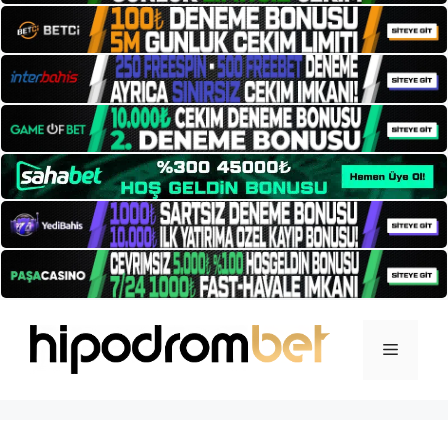
İçeriğe
atla
Menü