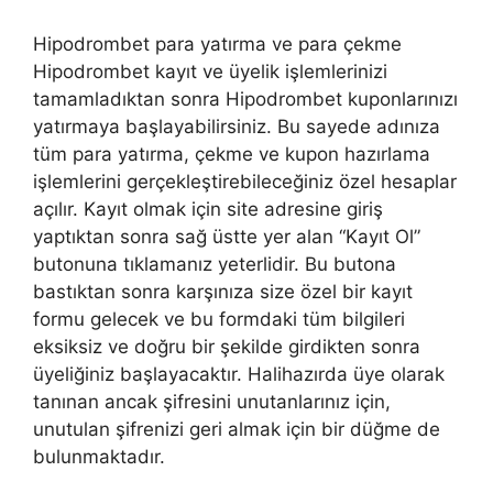
Hipodrombet para yatırma ve para çekme
Hipodrombet kayıt ve üyelik işlemlerinizi
tamamladıktan sonra Hipodrombet kuponlarınızı
yatırmaya başlayabilirsiniz. Bu sayede adınıza
tüm para yatırma, çekme ve kupon hazırlama
işlemlerini gerçekleştirebileceğiniz özel hesaplar
açılır. Kayıt olmak için site adresine giriş
yaptıktan sonra sağ üstte yer alan “Kayıt Ol”
butonuna tıklamanız yeterlidir. Bu butona
bastıktan sonra karşınıza size özel bir kayıt
formu gelecek ve bu formdaki tüm bilgileri
eksiksiz ve doğru bir şekilde girdikten sonra
üyeliğiniz başlayacaktır. Halihazırda üye olarak
tanınan ancak şifresini unutanlarınız için,
unutulan şifrenizi geri almak için bir düğme de
bulunmaktadır.