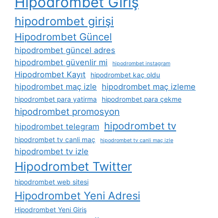
Hipodrombet Giriş
hipodrombet girişi
Hipodrombet Güncel
hipodrombet güncel adres
hipodrombet güvenlir mi
hipodrombet instagram
Hipodrombet Kayıt
hipodrombet kaç oldu
hipodrombet maç izle
hipodrombet maç izleme
hipodrombet para yatirma
hipodrombet para çekme
hipodrombet promosyon
hipodrombet tv
hipodrombet telegram
hipodrombet tv canli maç
hipodrombet tv canli maç izle
hipodrombet tv izle
Hipodrombet Twitter
hipodrombet web sitesi
Hipodrombet Yeni Adresi
Hipodrombet Yeni Giriş