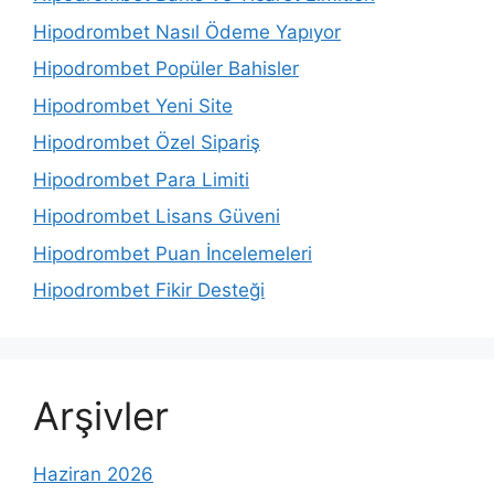
Hipodrombet Nasıl Ödeme Yapıyor
Hipodrombet Popüler Bahisler
Hipodrombet Yeni Site
Hipodrombet Özel Sipariş
Hipodrombet Para Limiti
Hipodrombet Lisans Güveni
Hipodrombet Puan İncelemeleri
Hipodrombet Fikir Desteği
Arşivler
Haziran 2026