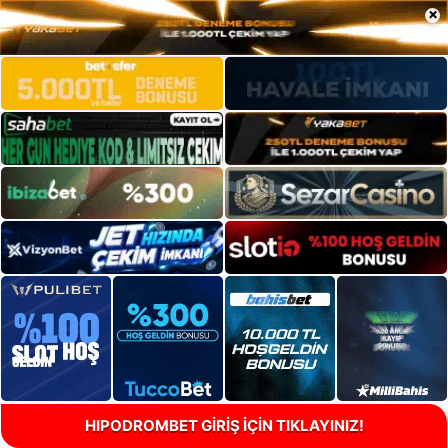
×
HIPODROMBET GİRİŞ İÇİN TIKLAYINIZ!