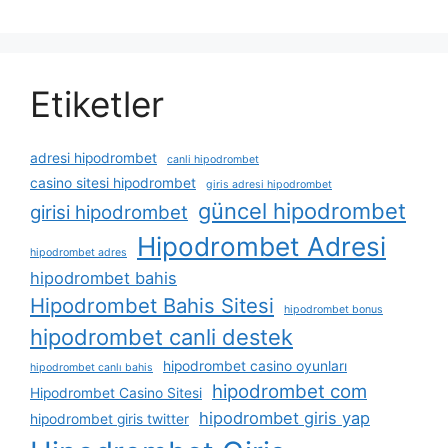
Etiketler
adresi hipodrombet
canli hipodrombet
casino sitesi hipodrombet
giris adresi hipodrombet
güncel hipodrombet
girisi hipodrombet
Hipodrombet Adresi
hipodrombet adres
hipodrombet bahis
Hipodrombet Bahis Sitesi
hipodrombet bonus
hipodrombet canli destek
hipodrombet casino oyunları
hipodrombet canlı bahis
hipodrombet com
Hipodrombet Casino Sitesi
hipodrombet giris yap
hipodrombet giris twitter