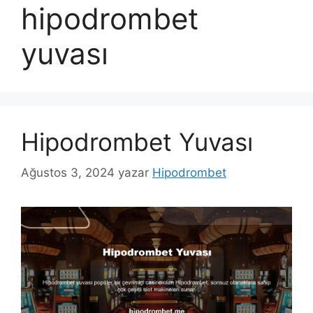
hipodrombet
yuvası
Hipodrombet Yuvası
Ağustos 3, 2024
yazar
Hipodrombet