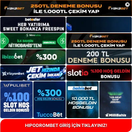
×
HIPODROMBET GİRİŞ İÇİN TIKLAYINIZ!