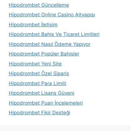
Hipodrombet Güncelleme
Hipodrombet Online Casino Altyapısı
Hipodrombet İletişim
Hipodrombet Bahis Ve Ticaret Limitleri
Hipodrombet Nasıl Ödeme Yapıyor
Hipodrombet Popüler Bahisler
Hipodrombet Yeni Site
Hipodrombet Özel Sipariş
Hipodrombet Para Limiti
Hipodrombet Lisans Güveni
Hipodrombet Puan İncelemeleri
Hipodrombet Fikir Desteği