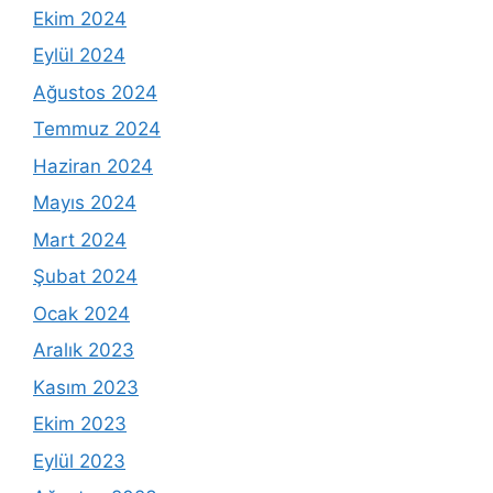
Ekim 2024
Eylül 2024
Ağustos 2024
Temmuz 2024
Haziran 2024
Mayıs 2024
Mart 2024
Şubat 2024
Ocak 2024
Aralık 2023
Kasım 2023
Ekim 2023
Eylül 2023