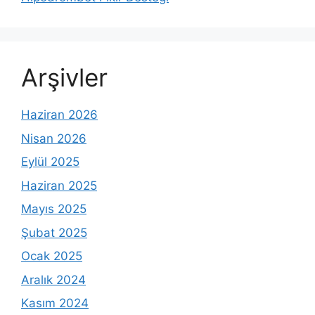
Arşivler
Haziran 2026
Nisan 2026
Eylül 2025
Haziran 2025
Mayıs 2025
Şubat 2025
Ocak 2025
Aralık 2024
Kasım 2024