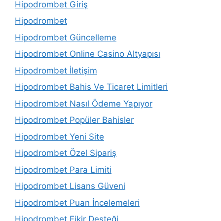
Hipodrombet Giriş
Hipodrombet
Hipodrombet Güncelleme
Hipodrombet Online Casino Altyapısı
Hipodrombet İletişim
Hipodrombet Bahis Ve Ticaret Limitleri
Hipodrombet Nasıl Ödeme Yapıyor
Hipodrombet Popüler Bahisler
Hipodrombet Yeni Site
Hipodrombet Özel Sipariş
Hipodrombet Para Limiti
Hipodrombet Lisans Güveni
Hipodrombet Puan İncelemeleri
Hipodrombet Fikir Desteği