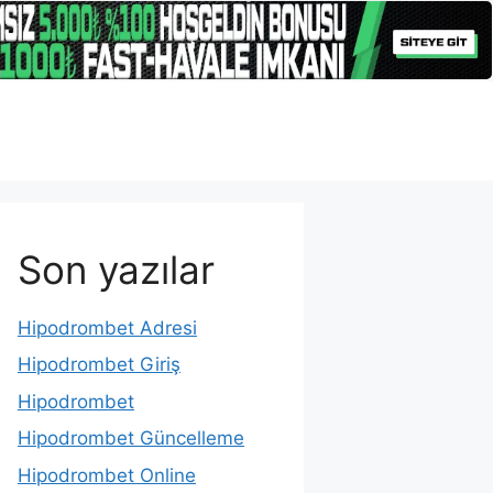
Son yazılar
Hipodrombet Adresi
Hipodrombet Giriş
Hipodrombet
Hipodrombet Güncelleme
Hipodrombet Online