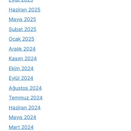
Haziran 2025
Mayıs 2025
Şubat 2025
Ocak 2025
Aralık 2024
Kasım 2024
Ekim 2024
Eylül 2024
Ağustos 2024
Temmuz 2024
Haziran 2024
Mayıs 2024
Mart 2024