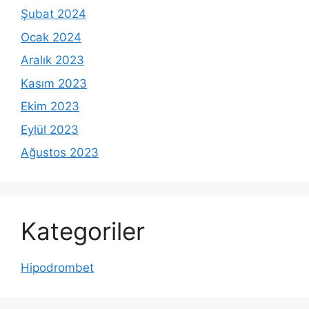
Şubat 2024
Ocak 2024
Aralık 2023
Kasım 2023
Ekim 2023
Eylül 2023
Ağustos 2023
Kategoriler
Hipodrombet