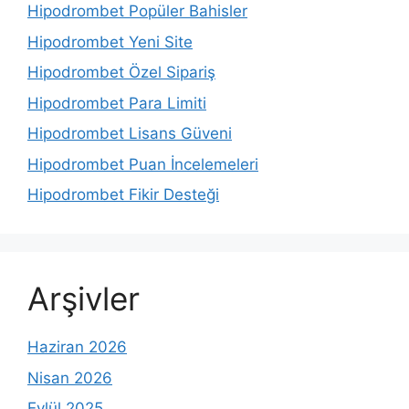
Hipodrombet Popüler Bahisler
Hipodrombet Yeni Site
Hipodrombet Özel Sipariş
Hipodrombet Para Limiti
Hipodrombet Lisans Güveni
Hipodrombet Puan İncelemeleri
Hipodrombet Fikir Desteği
Arşivler
Haziran 2026
Nisan 2026
Eylül 2025