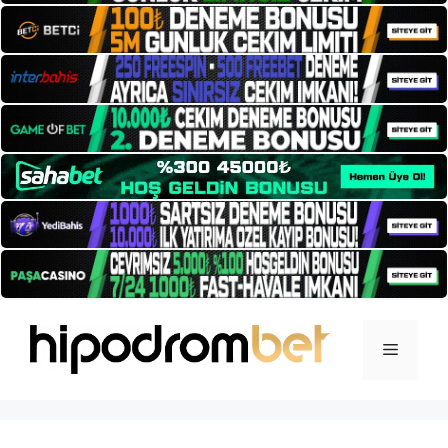
İçeriğe
atla
Menü