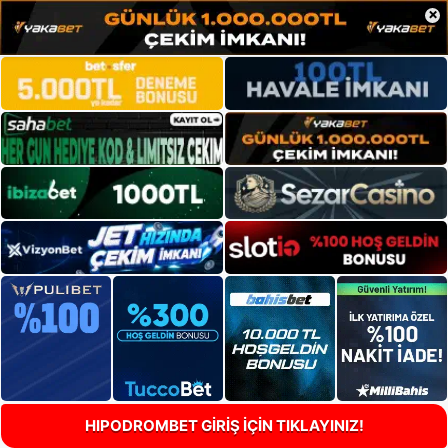
×
HIPODROMBET GİRİŞ İÇİN TIKLAYINIZ!