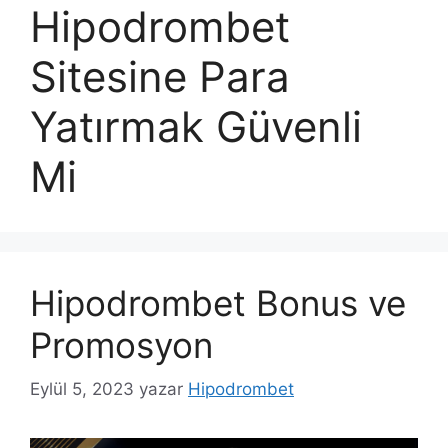
Hipodrombet
Sitesine Para
Yatırmak Güvenli
Mi
Hipodrombet Bonus ve
Promosyon
Eylül 5, 2023
yazar
Hipodrombet