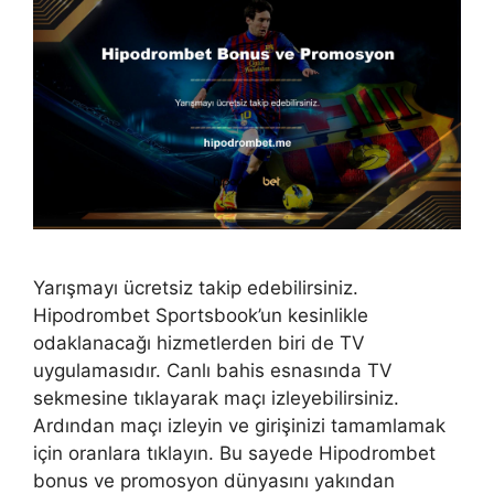
Yarışmayı ücretsiz takip edebilirsiniz.
Hipodrombet Sportsbook’un kesinlikle
odaklanacağı hizmetlerden biri de TV
uygulamasıdır. Canlı bahis esnasında TV
sekmesine tıklayarak maçı izleyebilirsiniz.
Ardından maçı izleyin ve girişinizi tamamlamak
için oranlara tıklayın. Bu sayede Hipodrombet
bonus ve promosyon dünyasını yakından