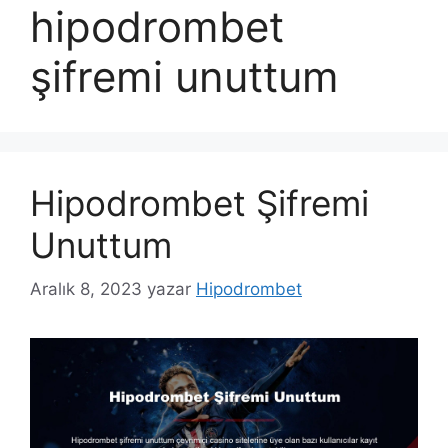
hipodrombet
şifremi unuttum
Hipodrombet Şifremi
Unuttum
Aralık 8, 2023
yazar
Hipodrombet