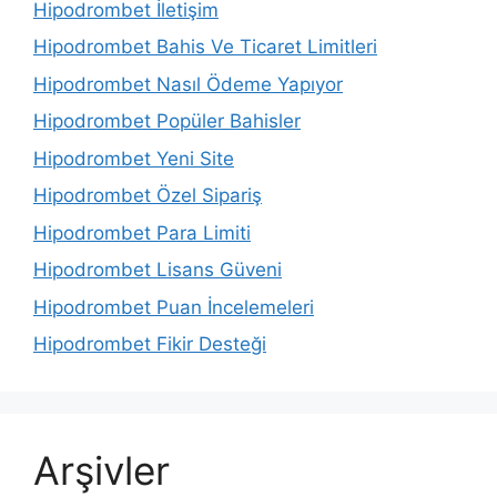
Hipodrombet İletişim
Hipodrombet Bahis Ve Ticaret Limitleri
Hipodrombet Nasıl Ödeme Yapıyor
Hipodrombet Popüler Bahisler
Hipodrombet Yeni Site
Hipodrombet Özel Sipariş
Hipodrombet Para Limiti
Hipodrombet Lisans Güveni
Hipodrombet Puan İncelemeleri
Hipodrombet Fikir Desteği
Arşivler