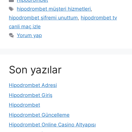
Hipodrombet
Etiketler
hipodrombet müşteri hizmetleri
,
hipodrombet şifremi unuttum
,
hipodrombet tv
canli maç izle
Yorum yap
Son yazılar
Hipodrombet Adresi
Hipodrombet Giriş
Hipodrombet
Hipodrombet Güncelleme
Hipodrombet Online Casino Altyapısı