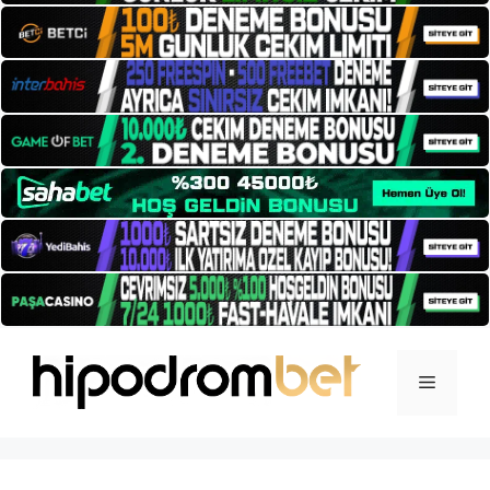
İçeriğe
atla
Menü