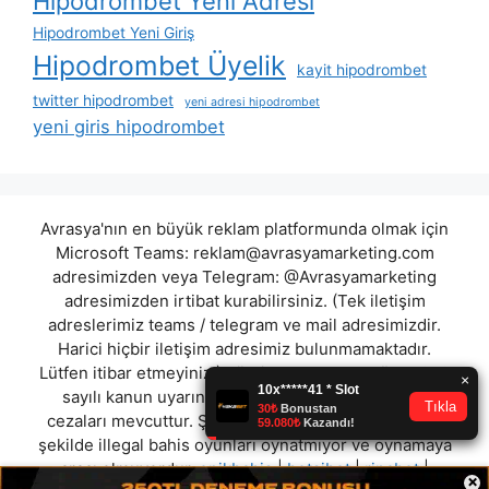
Hipodrombet Yeni Adresi
Hipodrombet Yeni Giriş
Hipodrombet Üyelik
kayit hipodrombet
twitter hipodrombet
yeni adresi hipodrombet
yeni giris hipodrombet
Avrasya'nın en büyük reklam platformunda olmak için
Microsoft Teams:
reklam@avrasyamarketing.com
adresimizden veya Telegram: @Avrasyamarketing
adresimizden irtibat kurabilirsiniz. (Tek iletişim
adreslerimiz teams / telegram ve mail adresimizdir.
Harici hiçbir iletişim adresimiz bulunmamaktadır.
Lütfen itibar etmeyiniz.) Türkiye yasalarına göre 7258
sayılı kanun uyarınca yasa dışı bahis oynamanın
cezaları mevcuttur. Şu an bulunduğunuz site hiç bir
şekilde illegal bahis oyunları oynatmıyor ve oynamaya
aracı olmuyordur.
epikbahis
|
betsibet
|
rinabet
|
×