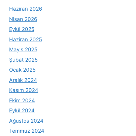
Haziran 2026
Nisan 2026
Eylül 2025
Haziran 2025
Mayıs 2025
Şubat 2025
Ocak 2025
Aralık 2024
Kasım 2024
Ekim 2024
Eylül 2024
Ağustos 2024
Temmuz 2024