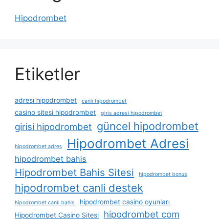
Hipodrombet
Etiketler
adresi hipodrombet
canli hipodrombet
casino sitesi hipodrombet
giris adresi hipodrombet
güncel hipodrombet
girisi hipodrombet
Hipodrombet Adresi
hipodrombet adres
hipodrombet bahis
Hipodrombet Bahis Sitesi
hipodrombet bonus
hipodrombet canli destek
hipodrombet casino oyunları
hipodrombet canlı bahis
hipodrombet com
Hipodrombet Casino Sitesi