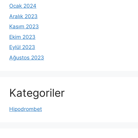
Ocak 2024
Aralık 2023
Kasım 2023
Ekim 2023
Eylül 2023
Ağustos 2023
Kategoriler
Hipodrombet