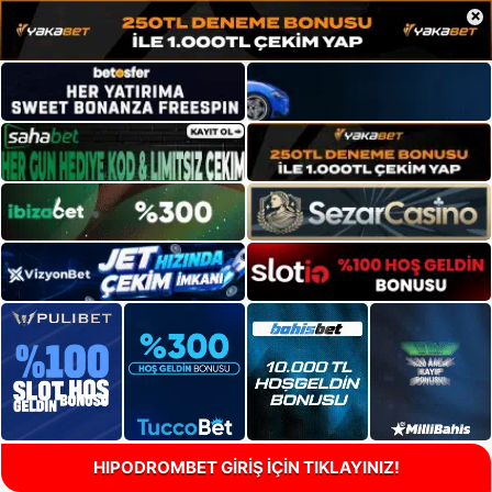
×
HIPODROMBET GİRİŞ İÇİN TIKLAYINIZ!