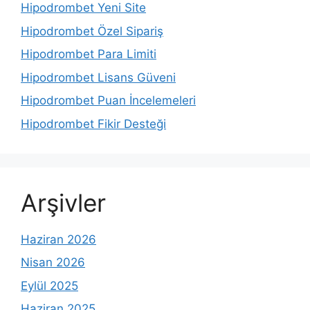
Hipodrombet Yeni Site
Hipodrombet Özel Sipariş
Hipodrombet Para Limiti
Hipodrombet Lisans Güveni
Hipodrombet Puan İncelemeleri
Hipodrombet Fikir Desteği
Arşivler
Haziran 2026
Nisan 2026
Eylül 2025
Haziran 2025