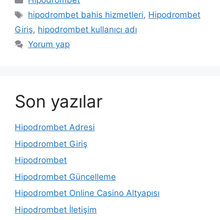
Hipodrombet
Etiketler
hipodrombet bahis hizmetleri
,
Hipodrombet
Giriş
,
hipodrombet kullanıcı adı
Yorum yap
Son yazılar
Hipodrombet Adresi
Hipodrombet Giriş
Hipodrombet
Hipodrombet Güncelleme
Hipodrombet Online Casino Altyapısı
Hipodrombet İletişim