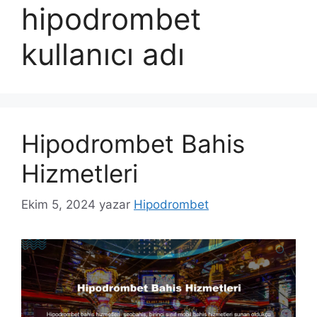
hipodrombet
kullanıcı adı
Hipodrombet Bahis
Hizmetleri
Ekim 5, 2024
yazar
Hipodrombet