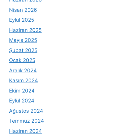
Nisan 2026
Eylül 2025
Haziran 2025
Mayıs 2025
Şubat 2025
Ocak 2025
Aralık 2024
Kasım 2024
Ekim 2024
Eylül 2024
Ağustos 2024
Temmuz 2024
Haziran 2024