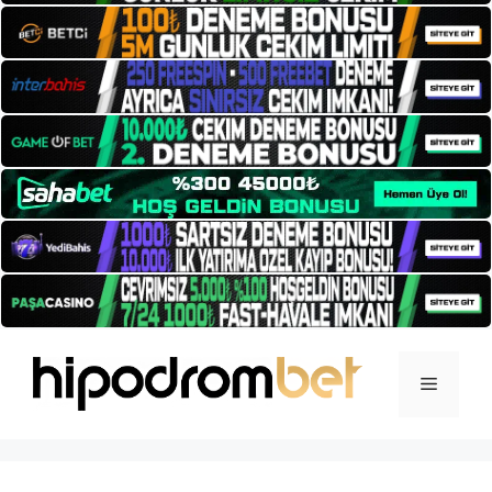
İçeriğe
atla
Menü