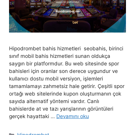
Hipodrombet bahis hizmetleri seobahis, birinci
sınıf mobil bahis hizmetleri sunan oldukça
saygın bir platformdur. Bu web sitesinde spor
bahisleri için oranlar son derece uygundur ve
kullanıcı dostu mobil versiyon, işlemleri
tamamlamayı zahmetsiz hale getirir. Çeşitli spor
ortağı web sitelerinde kupon oluşturmanın çok
sayıda alternatif yöntemi vardır. Canlı
bahislerde at ve tazı yarışlarının görüntüleri
gerçek hayattaki …
Devamını oku
Kategoriler