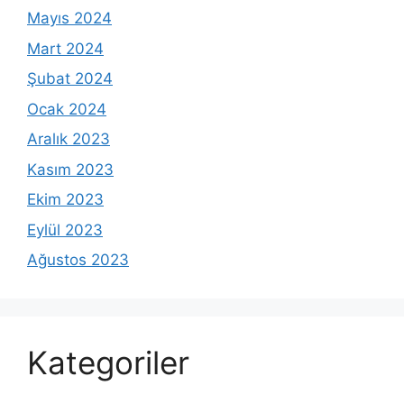
Mayıs 2024
Mart 2024
Şubat 2024
Ocak 2024
Aralık 2023
Kasım 2023
Ekim 2023
Eylül 2023
Ağustos 2023
Kategoriler