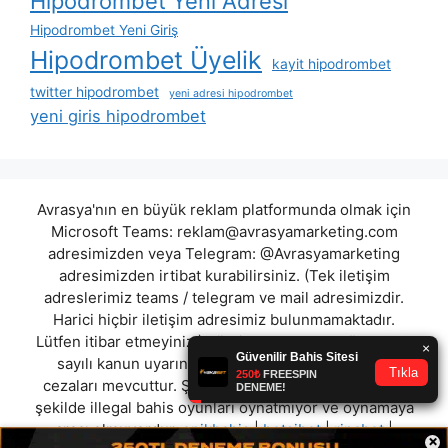
Hipodrombet Yeni Adresi
Hipodrombet Yeni Giriş
Hipodrombet Üyelik
kayit hipodrombet
twitter hipodrombet
yeni adresi hipodrombet
yeni giris hipodrombet
Avrasya'nın en büyük reklam platformunda olmak için
Microsoft Teams:
reklam@avrasyamarketing.com
adresimizden veya Telegram: @Avrasyamarketing
adresimizden irtibat kurabilirsiniz. (Tek iletişim
adreslerimiz teams / telegram ve mail adresimizdir.
Harici hiçbir iletişim adresimiz bulunmamaktadır.
Lütfen itibar etmeyiniz.) Türkiye yasalarına göre 7258
sayılı kanun uyarınca yasa dışı bahis oynamanın
cezaları mevcuttur. Şu an bulunduğunuz site hiç bir
şekilde illegal bahis oyunları oynatmıyor ve oynamaya
aracı olmuyordur.
epikbahis
|
betsibet
|
rinabet
|
×