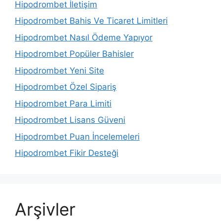
Hipodrombet İletişim
Hipodrombet Bahis Ve Ticaret Limitleri
Hipodrombet Nasıl Ödeme Yapıyor
Hipodrombet Popüler Bahisler
Hipodrombet Yeni Site
Hipodrombet Özel Sipariş
Hipodrombet Para Limiti
Hipodrombet Lisans Güveni
Hipodrombet Puan İncelemeleri
Hipodrombet Fikir Desteği
Arşivler