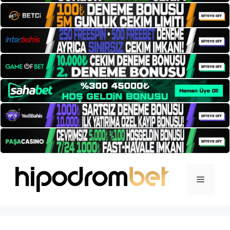
İçeriğe
atla
Menü