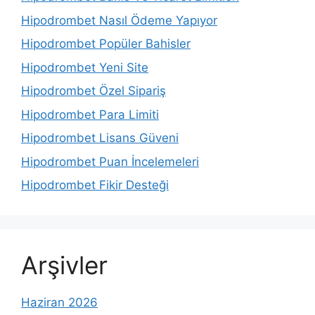
Hipodrombet Nasıl Ödeme Yapıyor
Hipodrombet Popüler Bahisler
Hipodrombet Yeni Site
Hipodrombet Özel Sipariş
Hipodrombet Para Limiti
Hipodrombet Lisans Güveni
Hipodrombet Puan İncelemeleri
Hipodrombet Fikir Desteği
Arşivler
Haziran 2026