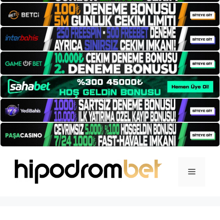
İçeriğe
atla
Menü