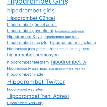
Hipodrombet Giriş
hipodrombet girişi
Hipodrombet Güncel
hipodrombet güncel adres
hipodrombet güvenlir mi
hipodrombet instagram
Hipodrombet Kayıt
hipodrombet kaç oldu
hipodrombet maç izle
hipodrombet maç izleme
hipodrombet para yatirma
hipodrombet para çekme
hipodrombet promosyon
hipodrombet tv
hipodrombet telegram
hipodrombet tv canli maç
hipodrombet tv canli maç izle
hipodrombet tv izle
Hipodrombet Twitter
hipodrombet web sitesi
Hipodrombet Yeni Adresi
Hipodrombet Yeni Giriş