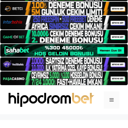
İçeriğe
atla
Menü