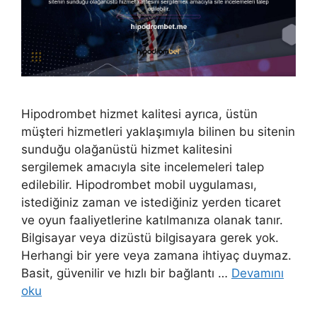
Hipodrombet hizmet kalitesi ayrıca, üstün
müşteri hizmetleri yaklaşımıyla bilinen bu sitenin
sunduğu olağanüstü hizmet kalitesini
sergilemek amacıyla site incelemeleri talep
edilebilir. Hipodrombet mobil uygulaması,
istediğiniz zaman ve istediğiniz yerden ticaret
ve oyun faaliyetlerine katılmanıza olanak tanır.
Bilgisayar veya dizüstü bilgisayara gerek yok.
Herhangi bir yere veya zamana ihtiyaç duymaz.
Basit, güvenilir ve hızlı bir bağlantı …
Devamını
oku