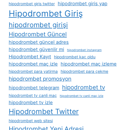
hipodrombet giris yap
hipodrombet giris twitter
Hipodrombet Giriş
hipodrombet girişi
Hipodrombet Güncel
hipodrombet güncel adres
hipodrombet güvenlir mi
hipodrombet instagram
Hipodrombet Kayıt
hipodrombet kaç oldu
hipodrombet maç izle
hipodrombet maç izleme
hipodrombet para yatirma
hipodrombet para çekme
hipodrombet promosyon
hipodrombet tv
hipodrombet telegram
hipodrombet tv canli maç
hipodrombet tv canli maç izle
hipodrombet tv izle
Hipodrombet Twitter
hipodrombet web sitesi
Hipodrombet Yeni Adresi