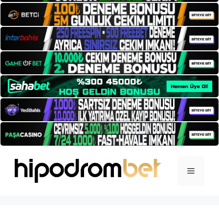
İçeriğe
atla
Menü