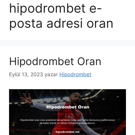
hipodrombet e-
posta adresi oran
Hipodrombet Oran
Eylül 13, 2023
yazar
Hipodrombet