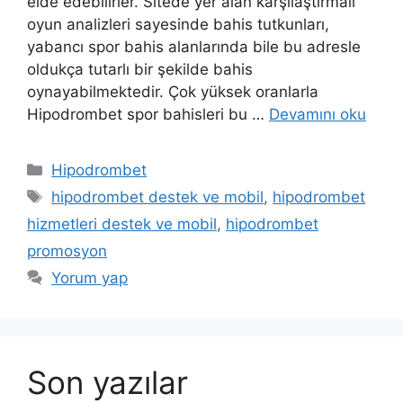
elde edebilirler. Sitede yer alan karşılaştırmalı
oyun analizleri sayesinde bahis tutkunları,
yabancı spor bahis alanlarında bile bu adresle
oldukça tutarlı bir şekilde bahis
oynayabilmektedir. Çok yüksek oranlarla
Hipodrombet spor bahisleri bu …
Devamını oku
Kategoriler
Hipodrombet
Etiketler
hipodrombet destek ve mobil
,
hipodrombet
hizmetleri destek ve mobil
,
hipodrombet
promosyon
Yorum yap
Son yazılar