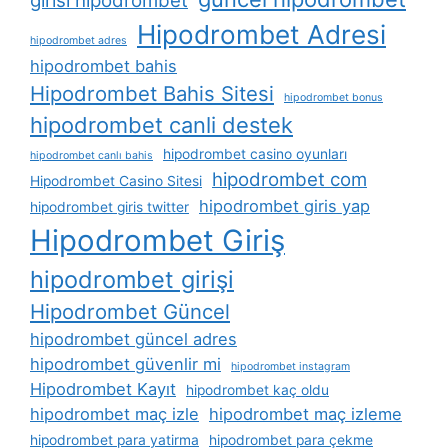
girisi hipodrombet
Hipodrombet Adresi
hipodrombet adres
hipodrombet bahis
Hipodrombet Bahis Sitesi
hipodrombet bonus
hipodrombet canli destek
hipodrombet casino oyunları
hipodrombet canlı bahis
hipodrombet com
Hipodrombet Casino Sitesi
hipodrombet giris yap
hipodrombet giris twitter
Hipodrombet Giriş
hipodrombet girişi
Hipodrombet Güncel
hipodrombet güncel adres
hipodrombet güvenlir mi
hipodrombet instagram
Hipodrombet Kayıt
hipodrombet kaç oldu
hipodrombet maç izle
hipodrombet maç izleme
hipodrombet para yatirma
hipodrombet para çekme