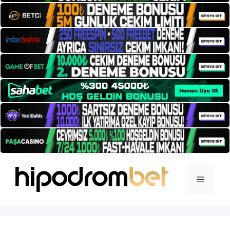
İçeriğe
atla
Menü