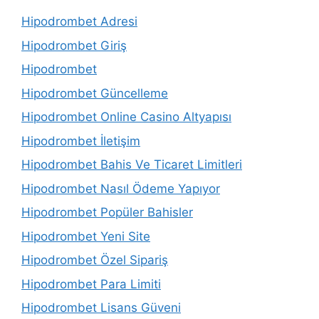
Hipodrombet Adresi
Hipodrombet Giriş
Hipodrombet
Hipodrombet Güncelleme
Hipodrombet Online Casino Altyapısı
Hipodrombet İletişim
Hipodrombet Bahis Ve Ticaret Limitleri
Hipodrombet Nasıl Ödeme Yapıyor
Hipodrombet Popüler Bahisler
Hipodrombet Yeni Site
Hipodrombet Özel Sipariş
Hipodrombet Para Limiti
Hipodrombet Lisans Güveni