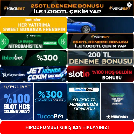
×
HIPODROMBET GİRİŞ İÇİN TIKLAYINIZ!