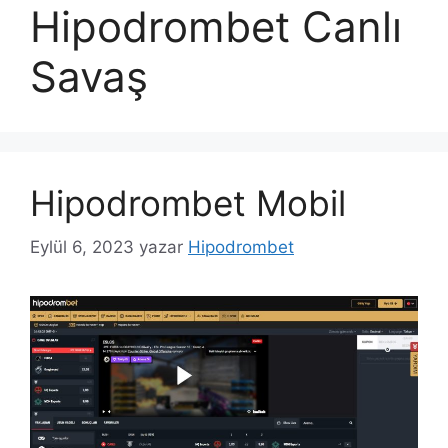
Hipodrombet Canlı
Savaş
Hipodrombet Mobil
Eylül 6, 2023
yazar
Hipodrombet