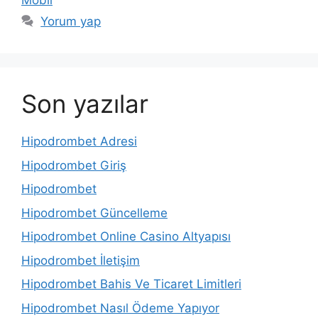
Mobil
Yorum yap
Son yazılar
Hipodrombet Adresi
Hipodrombet Giriş
Hipodrombet
Hipodrombet Güncelleme
Hipodrombet Online Casino Altyapısı
Hipodrombet İletişim
Hipodrombet Bahis Ve Ticaret Limitleri
Hipodrombet Nasıl Ödeme Yapıyor