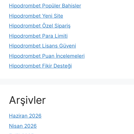
Hipodrombet Popüler Bahisler
Hipodrombet Yeni Site
Hipodrombet Özel Sipariş
Hipodrombet Para Limiti
Hipodrombet Lisans Güveni
Hipodrombet Puan İncelemeleri
Hipodrombet Fikir Desteği
Arşivler
Haziran 2026
Nisan 2026