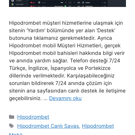
Hipodrombet müşteri hizmetlerine ulaşmak için
sitenin ‘Yardım’ bölümünde yer alan ‘Destek’
butonuna tıklamanız gerekmektedir. Ayrıca
Hipodrombet mobil Müşteri Hizmetleri, gerçek
Hipodrombet mobil bahisleri hakkında bilgi verir
ve anında yardım sağlar. Telefon desteği 7/24
Türkçe, İngilizce, İspanyolca ve Portekizce
dillerinde verilmektedir. Karşılaşabileceğiniz
sorunları bildirerek 7/24 anında çözüm için
sitenin ana sayfasından canlı destek ile iletişime
geçebilirsiniz. …
Devamını oku
Kategoriler
Hipodrombet
Etiketler
Hipodrombet Canlı Savaş
,
Hipodrombet