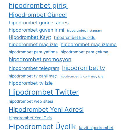
hipodrombet girişi
Hipodrombet Güncel
hipodrombet güncel adres
hipodrombet güvenlir mi
hipodrombet instagram
Hipodrombet Kayıt
hipodrombet kaç oldu
hipodrombet maç izle
hipodrombet maç izleme
hipodrombet para yatirma
hipodrombet para çekme
hipodrombet promosyon
hipodrombet tv
hipodrombet telegram
hipodrombet tv canli maç
hipodrombet tv canli maç izle
hipodrombet tv izle
Hipodrombet Twitter
hipodrombet web sitesi
Hipodrombet Yeni Adresi
Hipodrombet Yeni Giriş
Hipodrombet Üyelik
kayit hipodrombet