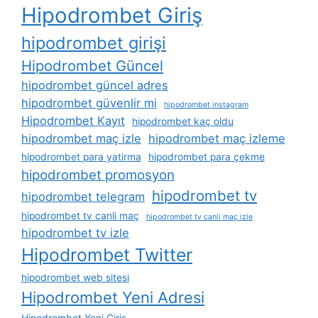
Hipodrombet Giriş
hipodrombet girişi
Hipodrombet Güncel
hipodrombet güncel adres
hipodrombet güvenlir mi
hipodrombet instagram
Hipodrombet Kayıt
hipodrombet kaç oldu
hipodrombet maç izle
hipodrombet maç izleme
hipodrombet para yatirma
hipodrombet para çekme
hipodrombet promosyon
hipodrombet tv
hipodrombet telegram
hipodrombet tv canli maç
hipodrombet tv canli maç izle
hipodrombet tv izle
Hipodrombet Twitter
hipodrombet web sitesi
Hipodrombet Yeni Adresi