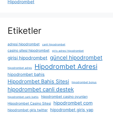
Hipodrombet
Etiketler
adresi hipodrombet
canli hipodrombet
casino sitesi hipodrombet
giris adresi hipodrombet
güncel hipodrombet
girisi hipodrombet
Hipodrombet Adresi
hipodrombet adres
hipodrombet bahis
Hipodrombet Bahis Sitesi
hipodrombet bonus
hipodrombet canli destek
hipodrombet casino oyunları
hipodrombet canlı bahis
hipodrombet com
Hipodrombet Casino Sitesi
hipodrombet giris yap
hipodrombet giris twitter