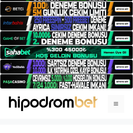
İçeriğe
atla
Menü