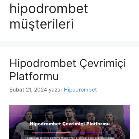
hipodrombet
müşterileri
Hipodrombet Çevrimiçi
Platformu
Şubat 21, 2024
yazar
Hipodrombet