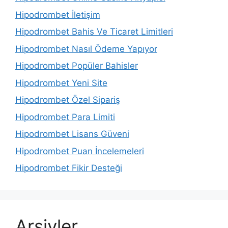
Hipodrombet İletişim
Hipodrombet Bahis Ve Ticaret Limitleri
Hipodrombet Nasıl Ödeme Yapıyor
Hipodrombet Popüler Bahisler
Hipodrombet Yeni Site
Hipodrombet Özel Sipariş
Hipodrombet Para Limiti
Hipodrombet Lisans Güveni
Hipodrombet Puan İncelemeleri
Hipodrombet Fikir Desteği
Arşivler