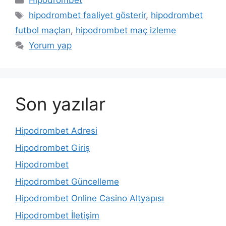
Hipodrombet
Etiketler
hipodrombet faaliyet gösterir
,
hipodrombet
futbol maçları
,
hipodrombet maç izleme
Yorum yap
Son yazılar
Hipodrombet Adresi
Hipodrombet Giriş
Hipodrombet
Hipodrombet Güncelleme
Hipodrombet Online Casino Altyapısı
Hipodrombet İletişim