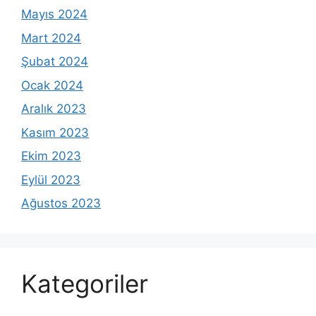
Mayıs 2024
Mart 2024
Şubat 2024
Ocak 2024
Aralık 2023
Kasım 2023
Ekim 2023
Eylül 2023
Ağustos 2023
Kategoriler