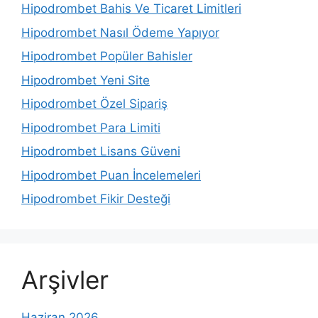
Hipodrombet Bahis Ve Ticaret Limitleri
Hipodrombet Nasıl Ödeme Yapıyor
Hipodrombet Popüler Bahisler
Hipodrombet Yeni Site
Hipodrombet Özel Sipariş
Hipodrombet Para Limiti
Hipodrombet Lisans Güveni
Hipodrombet Puan İncelemeleri
Hipodrombet Fikir Desteği
Arşivler
Haziran 2026