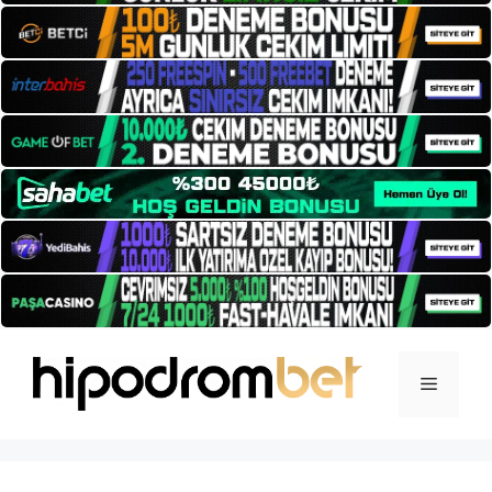
İçeriğe
atla
Menü