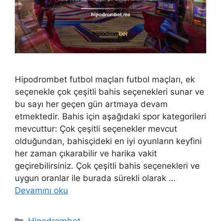
Hipodrombet futbol maçları futbol maçları, ek
seçenekle çok çeşitli bahis seçenekleri sunar ve
bu sayı her geçen gün artmaya devam
etmektedir. Bahis için aşağıdaki spor kategorileri
mevcuttur: Çok çeşitli seçenekler mevcut
olduğundan, bahisçideki en iyi oyunların keyfini
her zaman çıkarabilir ve harika vakit
geçirebilirsiniz. Çok çeşitli bahis seçenekleri ve
uygun oranlar ile burada sürekli olarak …
Devamını oku
Kategoriler