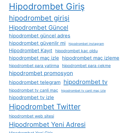
Hipodrombet Giriş
hipodrombet girişi
Hipodrombet Güncel
hipodrombet güncel adres
hipodrombet güvenlir mi
hipodrombet instagram
Hipodrombet Kayıt
hipodrombet kaç oldu
hipodrombet maç izle
hipodrombet maç izleme
hipodrombet para yatirma
hipodrombet para çekme
hipodrombet promosyon
hipodrombet tv
hipodrombet telegram
hipodrombet tv canli maç
hipodrombet tv canli maç izle
hipodrombet tv izle
Hipodrombet Twitter
hipodrombet web sitesi
Hipodrombet Yeni Adresi