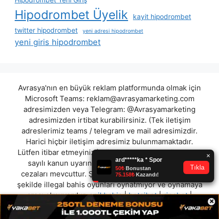
Hipodrombet Yeni Giriş
Hipodrombet Üyelik
kayit hipodrombet
twitter hipodrombet
yeni adresi hipodrombet
yeni giris hipodrombet
Avrasya'nın en büyük reklam platformunda olmak için
Microsoft Teams:
reklam@avrasyamarketing.com
adresimizden veya Telegram: @Avrasyamarketing
adresimizden irtibat kurabilirsiniz. (Tek iletişim
adreslerimiz teams / telegram ve mail adresimizdir.
Harici hiçbir iletişim adresimiz bulunmamaktadır.
Lütfen itibar etmeyiniz.) Türkiye yasalarına göre 7258
sayılı kanun uyarınca yasa dışı bahis oynamanın
cezaları mevcuttur. Şu an bulunduğunuz site hiç bir
şekilde illegal bahis oyunları oynatmıyor ve oynamaya
aracı olmuyordur.
epikbahis
|
betsibet
|
rinabet
|
×
elipsbet
|
casinolobi
|
biabett
|
isabet
|
probahis
"