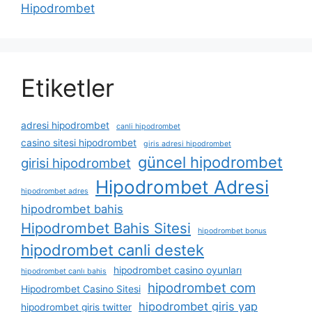
Hipodrombet
Etiketler
adresi hipodrombet
canli hipodrombet
casino sitesi hipodrombet
giris adresi hipodrombet
güncel hipodrombet
girisi hipodrombet
Hipodrombet Adresi
hipodrombet adres
hipodrombet bahis
Hipodrombet Bahis Sitesi
hipodrombet bonus
hipodrombet canli destek
hipodrombet casino oyunları
hipodrombet canlı bahis
hipodrombet com
Hipodrombet Casino Sitesi
hipodrombet giris yap
hipodrombet giris twitter