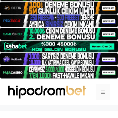
İçeriğe
atla
Menü