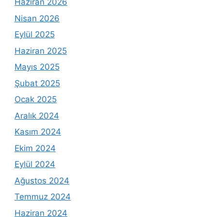
Haziran 2026
Nisan 2026
Eylül 2025
Haziran 2025
Mayıs 2025
Şubat 2025
Ocak 2025
Aralık 2024
Kasım 2024
Ekim 2024
Eylül 2024
Ağustos 2024
Temmuz 2024
Haziran 2024