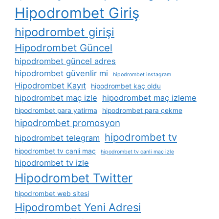
Hipodrombet Giriş
hipodrombet girişi
Hipodrombet Güncel
hipodrombet güncel adres
hipodrombet güvenlir mi
hipodrombet instagram
Hipodrombet Kayıt
hipodrombet kaç oldu
hipodrombet maç izle
hipodrombet maç izleme
hipodrombet para yatirma
hipodrombet para çekme
hipodrombet promosyon
hipodrombet tv
hipodrombet telegram
hipodrombet tv canli maç
hipodrombet tv canli maç izle
hipodrombet tv izle
Hipodrombet Twitter
hipodrombet web sitesi
Hipodrombet Yeni Adresi