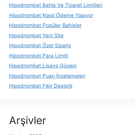
Hipodrombet Bahis Ve Ticaret Limitleri
Hipodrombet Nasıl Ödeme Yapıyor
Hipodrombet Popüler Bahisler
Hipodrombet Yeni Site
Hipodrombet Özel Sipariş
Hipodrombet Para Limiti
Hipodrombet Lisans Güveni
Hipodrombet Puan İncelemeleri
Hipodrombet Fikir Desteği
Arşivler