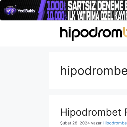
İçeriğe
atla
hipodrombet
Hipodrombet F
Şubat 28, 2024
yazar
Hipodrombe