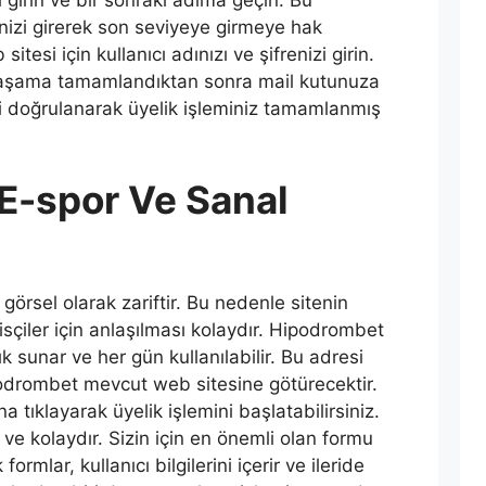
nizi girerek son seviyeye girmeye hak
tesi için kullanıcı adınızı ve şifrenizi girin.
 aşama tamamlandıktan sonra mail kutunuza
ri doğrulanarak üyelik işleminiz tamamlanmış
E-spor Ve Sanal
 görsel olarak zariftir. Bu nedenle sitenin
isçiler için anlaşılması kolaydır. Hipodrombet
 sunar ve her gün kullanılabilir. Bu adresi
podrombet mevcut web sitesine götürecektir.
tıklayarak üyelik işlemini başlatabilirsiniz.
 ve kolaydır. Sizin için en önemli olan formu
ormlar, kullanıcı bilgilerini içerir ve ileride