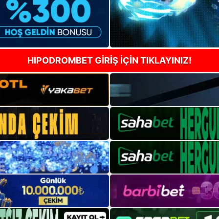
HIPODROMBET GİRİŞ İÇİN TIKLAYINIZ!