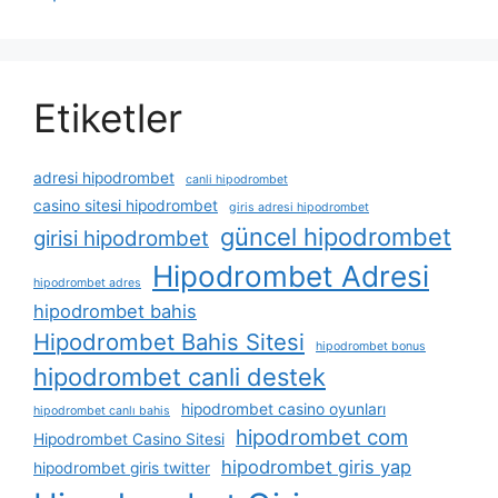
Etiketler
adresi hipodrombet
canli hipodrombet
casino sitesi hipodrombet
giris adresi hipodrombet
güncel hipodrombet
girisi hipodrombet
Hipodrombet Adresi
hipodrombet adres
hipodrombet bahis
Hipodrombet Bahis Sitesi
hipodrombet bonus
hipodrombet canli destek
hipodrombet casino oyunları
hipodrombet canlı bahis
hipodrombet com
Hipodrombet Casino Sitesi
hipodrombet giris yap
hipodrombet giris twitter