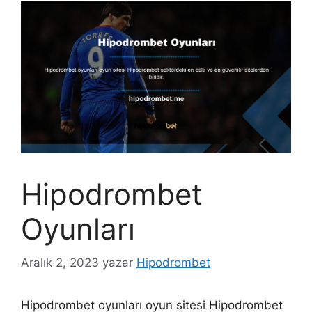
Hipodrombet
Oyunları
Aralık 2, 2023
yazar
Hipodrombet
Hipodrombet oyunları oyun sitesi Hipodrombet