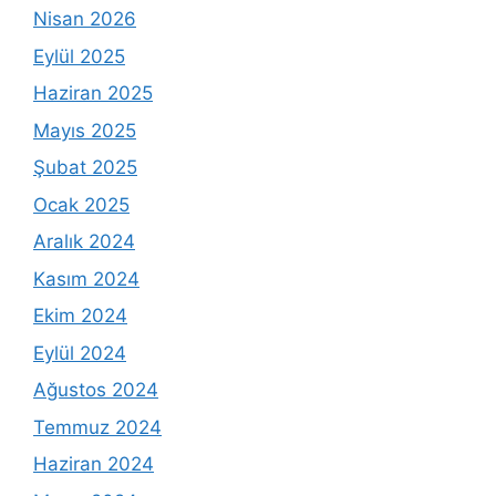
Nisan 2026
Eylül 2025
Haziran 2025
Mayıs 2025
Şubat 2025
Ocak 2025
Aralık 2024
Kasım 2024
Ekim 2024
Eylül 2024
Ağustos 2024
Temmuz 2024
Haziran 2024