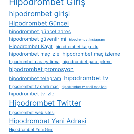
Hipodrombet Giriş
hipodrombet girişi
Hipodrombet Güncel
hipodrombet güncel adres
hipodrombet güvenlir mi
hipodrombet instagram
Hipodrombet Kayıt
hipodrombet kaç oldu
hipodrombet maç izle
hipodrombet maç izleme
hipodrombet para yatirma
hipodrombet para çekme
hipodrombet promosyon
hipodrombet tv
hipodrombet telegram
hipodrombet tv canli maç
hipodrombet tv canli maç izle
hipodrombet tv izle
Hipodrombet Twitter
hipodrombet web sitesi
Hipodrombet Yeni Adresi
Hipodrombet Yeni Giriş