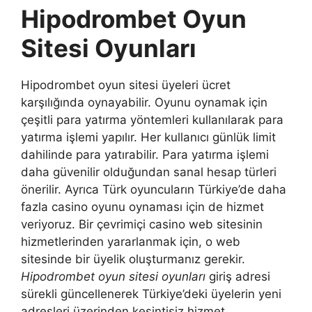
Hipodrombet Oyun
Sitesi Oyunları
Hipodrombet oyun sitesi üyeleri ücret
karşılığında oynayabilir. Oyunu oynamak için
çeşitli para yatırma yöntemleri kullanılarak para
yatırma işlemi yapılır. Her kullanıcı günlük limit
dahilinde para yatırabilir. Para yatırma işlemi
daha güvenilir olduğundan sanal hesap türleri
önerilir. Ayrıca Türk oyuncuların Türkiye’de daha
fazla casino oyunu oynaması için de hizmet
veriyoruz. Bir çevrimiçi casino web sitesinin
hizmetlerinden yararlanmak için, o web
sitesinde bir üyelik oluşturmanız gerekir.
Hipodrombet oyun sitesi oyunları
giriş adresi
sürekli güncellenerek Türkiye’deki üyelerin yeni
adresleri üzerinden kesintisiz hizmet