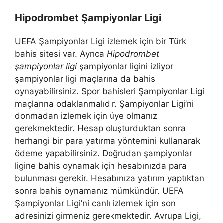
Hipodrombet Şampiyonlar Ligi
UEFA Şampiyonlar Ligi izlemek için bir Türk
bahis sitesi var. Ayrıca
Hipodrombet
şampiyonlar ligi
şampiyonlar ligini izliyor
şampiyonlar ligi maçlarına da bahis
oynayabilirsiniz. Spor bahisleri Şampiyonlar Ligi
maçlarına odaklanmalıdır. Şampiyonlar Ligi’ni
donmadan izlemek için üye olmanız
gerekmektedir. Hesap oluşturduktan sonra
herhangi bir para yatırma yöntemini kullanarak
ödeme yapabilirsiniz. Doğrudan şampiyonlar
ligine bahis oynamak için hesabınızda para
bulunması gerekir. Hesabınıza yatırım yaptıktan
sonra bahis oynamanız mümkündür. UEFA
Şampiyonlar Ligi’ni canlı izlemek için son
adresinizi girmeniz gerekmektedir. Avrupa Ligi,