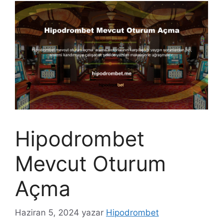
Hipodrombet
Mevcut Oturum
Açma
Haziran 5, 2024
yazar
Hipodrombet