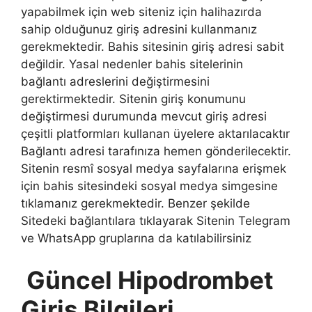
yapabilmek için web siteniz için halihazırda
sahip olduğunuz giriş adresini kullanmanız
gerekmektedir. Bahis sitesinin giriş adresi sabit
değildir. Yasal nedenler bahis sitelerinin
bağlantı adreslerini değiştirmesini
gerektirmektedir. Sitenin giriş konumunu
değiştirmesi durumunda mevcut giriş adresi
çeşitli platformları kullanan üyelere aktarılacaktır
Bağlantı adresi tarafınıza hemen gönderilecektir.
Sitenin resmî sosyal medya sayfalarına erişmek
için bahis sitesindeki sosyal medya simgesine
tıklamanız gerekmektedir. Benzer şekilde
Sitedeki bağlantılara tıklayarak Sitenin Telegram
ve WhatsApp gruplarına da katılabilirsiniz
Güncel Hipodrombet
Giriş Bilgileri