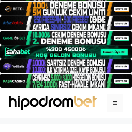
İçeriğe
atla
Menü