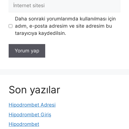
İnternet
sitesi
Daha sonraki yorumlarımda kullanılması için
adım, e-posta adresim ve site adresim bu
tarayıcıya kaydedilsin.
Son yazılar
Hipodrombet Adresi
Hipodrombet Giriş
Hipodrombet