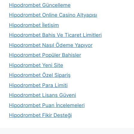
Hipodrombet Güncelleme
Hipodrombet Online Casino Altyapısı
Hipodrombet İletişim
Hipodrombet Bahis Ve Ticaret Limitleri
Hipodrombet Nasıl Ödeme Yapıyor
Hipodrombet Popüler Bahisler
Hipodrombet Yeni Site
Hipodrombet Özel Sipariş
Hipodrombet Para Limiti
Hipodrombet Lisans Güveni
Hipodrombet Puan İncelemeleri
Hipodrombet Fikir Desteği