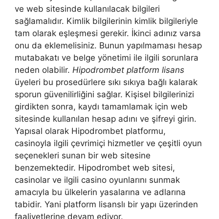
ve web sitesinde kullanılacak bilgileri
sağlamalıdır. Kimlik bilgilerinin kimlik bilgileriyle
tam olarak eşleşmesi gerekir. İkinci adınız varsa
onu da eklemelisiniz. Bunun yapılmaması hesap
mutabakatı ve belge yönetimi ile ilgili sorunlara
neden olabilir.
Hipodrombet platform lisans
üyeleri bu prosedürlere sıkı sıkıya bağlı kalarak
sporun güvenilirliğini sağlar. Kişisel bilgilerinizi
girdikten sonra, kaydı tamamlamak için web
sitesinde kullanılan hesap adını ve şifreyi girin.
Yapısal olarak Hipodrombet platformu,
casinoyla ilgili çevrimiçi hizmetler ve çeşitli oyun
seçenekleri sunan bir web sitesine
benzemektedir. Hipodrombet web sitesi,
casinolar ve ilgili casino oyunlarını sunmak
amacıyla bu ülkelerin yasalarına ve adlarına
tabidir. Yani platform lisanslı bir yapı üzerinden
faaliyetlerine devam ediyor.