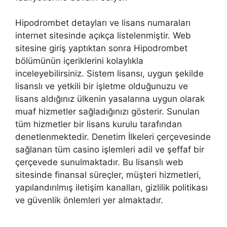
Hipodrombet detayları ve lisans numaraları
internet sitesinde açıkça listelenmiştir. Web
sitesine giriş yaptıktan sonra Hipodrombet
bölümünün içeriklerini kolaylıkla
inceleyebilirsiniz. Sistem lisansı, uygun şekilde
lisanslı ve yetkili bir işletme olduğunuzu ve
lisans aldığınız ülkenin yasalarına uygun olarak
muaf hizmetler sağladığınızı gösterir. Sunulan
tüm hizmetler bir lisans kurulu tarafından
denetlenmektedir. Denetim İlkeleri çerçevesinde
sağlanan tüm casino işlemleri adil ve şeffaf bir
çerçevede sunulmaktadır. Bu lisanslı web
sitesinde finansal süreçler, müşteri hizmetleri,
yapılandırılmış iletişim kanalları, gizlilik politikası
ve güvenlik önlemleri yer almaktadır.