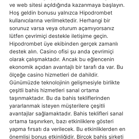
ve web sitesi açıldığında kazanmaya başlayın.
Hoş geldin bonusu yalnızca Hipodrombet
kullanıcılarına verilmektedir. Herhangi bir
sorunuz varsa veya oturum açamıyorsanız
lütfen çevrimiçi destekle iletişime geçin.
Hipodrombet üye ekibinden gerçek zamanlı
destek alın. Casino ofisi şu anda çevrimiçi
olarak çalışmaktadır. Ancak bu eğlencenin
ekonomik açıdan avantajlı bir tarafı da var. Bu
ölçeğe casino hizmetleri de dahildir.
Günümüzde teknolojinin gelişmesiyle birlikte
çeşitli bahis hizmetleri sanal ortama
taşınmaktadır. Bu da bahis tekliflerinden
yararlanmak isteyen müşterilere çeşitli
avantajlar sağlamaktadır. Bahis teklifleri sanal
ortama taşınırken, bazı etkinliklere gösteri
yapma fırsatı da verilecek. Bu etkinliklerden en
önemlisi bonus etkinliğidir. Birçok bahis şirketi