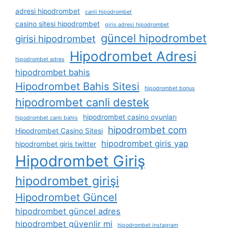
adresi hipodrombet
canli hipodrombet
casino sitesi hipodrombet
giris adresi hipodrombet
güncel hipodrombet
girisi hipodrombet
Hipodrombet Adresi
hipodrombet adres
hipodrombet bahis
Hipodrombet Bahis Sitesi
hipodrombet bonus
hipodrombet canli destek
hipodrombet casino oyunları
hipodrombet canlı bahis
hipodrombet com
Hipodrombet Casino Sitesi
hipodrombet giris yap
hipodrombet giris twitter
Hipodrombet Giriş
hipodrombet girişi
Hipodrombet Güncel
hipodrombet güncel adres
hipodrombet güvenlir mi
hipodrombet instagram