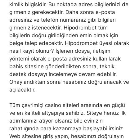
kimlik bilgisidir. Bu noktada adres bilgilerinizi de
girmeniz gerekecektir. Daha sonra e-posta
adresiniz ve telefon numaranız gibi bilgileri
girmeniz istenecektir. Hipodrombet tüm
bilgilerin doğru girildiğinden emin olmak için
belge talep edecektir. Hipodrombet üyesi olarak
nasıl kayıt olunur? İşlenen dosya, iletişim
yöntemi olarak e-posta adresiniz kullanılarak
bahis sitesine gönderildikten sonra, teknik
destek dosyayı incelemeye devam edebilir.
Onaylandıktan sonra hesabınız doğrulanacak ve
açılacaktır.
Tüm çevrimiçi casino siteleri arasında en güçlü
ve en kaliteli altyapıya sahibiz. Siteye henüz ilk
adımlarınızı atıyor olsanız bile evinizin
rahatlığında para kazanmaya başlayabilirsiniz.
Web sitesine giriş yapın, hesabınızı doğrulayın