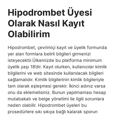
Hipodrombet Üyesi
Olarak Nasıl Kayıt
Olabilirim
Hipodrombet, çevrimiçi kayıt ve üyelik formunda
yer alan formlara belirli bilgileri girmenizi
isteyecektir.Ülkemizde bu platforma minimum
üyelik yaşı 18’dir. Kayıt olurken, kullanıcılar kimlik
bilgilerini ve web sitesinde kullanılacak bilgileri
sağlamalıdır. Kimlik bilgilerinin kimlik bilgileriyle
tam olarak eşleşmesi gerekir. İkinci adınız varsa
onu da eklemelisiniz. Bunun yapılmaması hesap
mutabakatı ve belge yönetimi ile ilgili sorunlara
neden olabilir. Hipodrombet üyeleri bu
prosedürlere sıkı sıkıya bağlı kalarak sporun