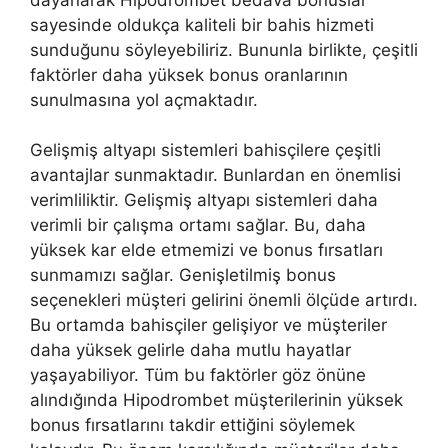
sayesinde oldukça kaliteli bir bahis hizmeti
sunduğunu söyleyebiliriz. Bununla birlikte, çeşitli
faktörler daha yüksek bonus oranlarının
sunulmasına yol açmaktadır.
Gelişmiş altyapı sistemleri bahisçilere çeşitli
avantajlar sunmaktadır. Bunlardan en önemlisi
verimliliktir. Gelişmiş altyapı sistemleri daha
verimli bir çalışma ortamı sağlar. Bu, daha
yüksek kar elde etmemizi ve bonus fırsatları
sunmamızı sağlar. Genişletilmiş bonus
seçenekleri müşteri gelirini önemli ölçüde artırdı.
Bu ortamda bahisçiler gelişiyor ve müşteriler
daha yüksek gelirle daha mutlu hayatlar
yaşayabiliyor. Tüm bu faktörler göz önüne
alındığında Hipodrombet müşterilerinin yüksek
bonus fırsatlarını takdir ettiğini söylemek