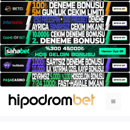
İçeriğe
atla
Menü