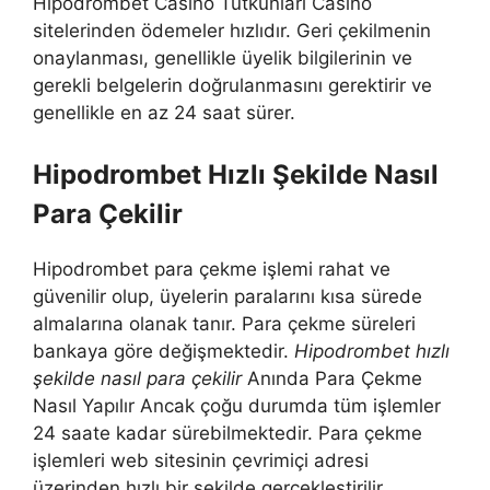
Hipodrombet Casino Tutkunları Casino
sitelerinden ödemeler hızlıdır. Geri çekilmenin
onaylanması, genellikle üyelik bilgilerinin ve
gerekli belgelerin doğrulanmasını gerektirir ve
genellikle en az 24 saat sürer.
Hipodrombet Hızlı Şekilde Nasıl
Para Çekilir
Hipodrombet para çekme işlemi rahat ve
güvenilir olup, üyelerin paralarını kısa sürede
almalarına olanak tanır. Para çekme süreleri
bankaya göre değişmektedir.
Hipodrombet hızlı
şekilde nasıl para çekilir
Anında Para Çekme
Nasıl Yapılır Ancak çoğu durumda tüm işlemler
24 saate kadar sürebilmektedir. Para çekme
işlemleri web sitesinin çevrimiçi adresi
üzerinden hızlı bir şekilde gerçekleştirilir.