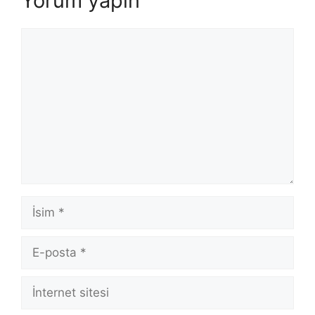
Yorum yapın
Yorum
İsim
E-
posta
İnternet
sitesi