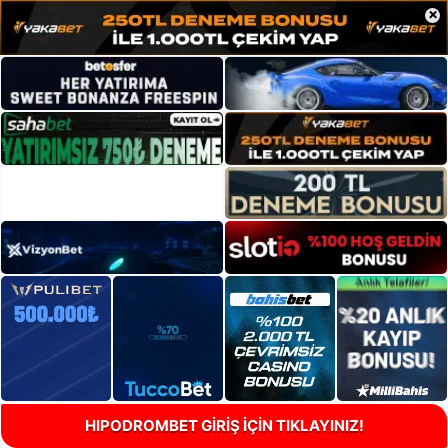
×
HIPODROMBET GİRİŞ İÇİN TIKLAYINIZ!