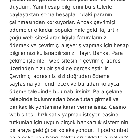
duydum. Yani hesap bilgilerini bu sitelerle
paylaştıktan sonra hesaplarındaki paranın
çalınmasından korkuyorlar. Ancak çevrimiçi
ödemeler o kadar popüler hale geldi ki, artık
çoğu web sitesi aracılığıyla faturalarınızı
ödemek ve çevrimiçi alışveriş yapmak için hesap
bilgilerinizi kullanabilirsiniz. Hayır. Banka. Para
çekme işlemleri web sitesinin çevrimiçi adresi
üzerinden hızlı bir şekilde gerçekleştirilir.
Çevrimiçi adresiniz sizi doğrudan ödeme
sayfasına yönlendirecek ve buradan kolayca
ödeme talebinde bulunabilirsiniz. Para çekme
talebinde bulunmadan önce tutarı girmeli ve
bankacılık yöntemine karar vermelisiniz. Casino
web sitesi, hızlı satış yapmak isteyen casino
tutkunları için uygun birçok bankacılık sisteminin
bir araya geldiği bir koleksiyondur. Hipodrombet
para çekerken hangi faktörleri dikkate almalıdır?