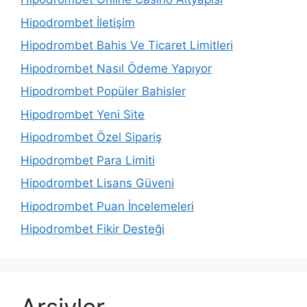
Hipodrombet İletişim
Hipodrombet Bahis Ve Ticaret Limitleri
Hipodrombet Nasıl Ödeme Yapıyor
Hipodrombet Popüler Bahisler
Hipodrombet Yeni Site
Hipodrombet Özel Sipariş
Hipodrombet Para Limiti
Hipodrombet Lisans Güveni
Hipodrombet Puan İncelemeleri
Hipodrombet Fikir Desteği