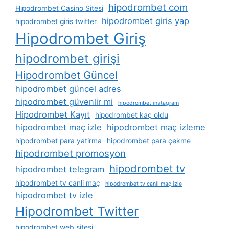
hipodrombet com
Hipodrombet Casino Sitesi
hipodrombet giris yap
hipodrombet giris twitter
Hipodrombet Giriş
hipodrombet girişi
Hipodrombet Güncel
hipodrombet güncel adres
hipodrombet güvenlir mi
hipodrombet instagram
Hipodrombet Kayıt
hipodrombet kaç oldu
hipodrombet maç izle
hipodrombet maç izleme
hipodrombet para yatirma
hipodrombet para çekme
hipodrombet promosyon
hipodrombet tv
hipodrombet telegram
hipodrombet tv canli maç
hipodrombet tv canli maç izle
hipodrombet tv izle
Hipodrombet Twitter
hipodrombet web sitesi