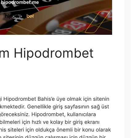
rim Hipodrombet
ği Hipodrombet Bahis’e üye olmak için sitenin
mektedir. Genellikle giriş sayfasının sağ üst
göreceksiniz. Hipodrombet, kullanıcılara
lmeleri için hızlı ve kolay bir giriş ekranı
s siteleri için oldukça önemli bir konu olarak
b sitesinin düzgün çalışması için düzgün bir