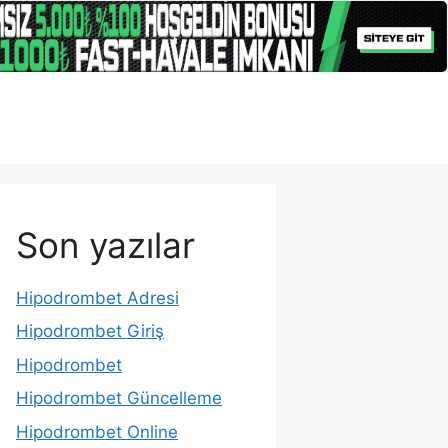
Son yazılar
Hipodrombet Adresi
Hipodrombet Giriş
Hipodrombet
Hipodrombet Güncelleme
Hipodrombet Online