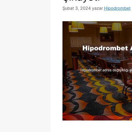
Şubat 3, 2024
yazar
Hipodrombet