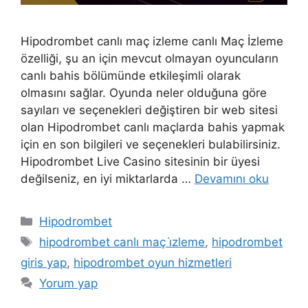
Hipodrombet canlı maç izleme canlı Maç İzleme
özelliği, şu an için mevcut olmayan oyuncuların
canlı bahis bölümünde etkileşimli olarak
olmasını sağlar. Oyunda neler olduğuna göre
sayıları ve seçenekleri değiştiren bir web sitesi
olan Hipodrombet canlı maçlarda bahis yapmak
için en son bilgileri ve seçenekleri bulabilirsiniz.
Hipodrombet Live Casino sitesinin bir üyesi
değilseniz, en iyi miktarlarda …
Devamını oku
Kategoriler
Hipodrombet
Etiketler
hipodrombet canlı maç i̇zleme
,
hipodrombet
giris yap
,
hipodrombet oyun hizmetleri
Yorum yap