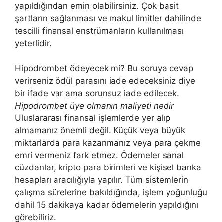
yapıldığından emin olabilirsiniz. Çok basit
şartların sağlanması ve makul limitler dahilinde
tescilli finansal enstrümanların kullanılması
yeterlidir.
Hipodrombet ödeyecek mi? Bu soruya cevap
verirseniz ödül parasını iade edeceksiniz diye
bir ifade var ama sorunsuz iade edilecek.
Hipodrombet üye olmanın maliyeti nedir
Uluslararası finansal işlemlerde yer alıp
almamanız önemli değil. Küçük veya büyük
miktarlarda para kazanmanız veya para çekme
emri vermeniz fark etmez. Ödemeler sanal
cüzdanlar, kripto para birimleri ve kişisel banka
hesapları aracılığıyla yapılır. Tüm sistemlerin
çalışma sürelerine bakıldığında, işlem yoğunluğu
dahil 15 dakikaya kadar ödemelerin yapıldığını
görebiliriz.