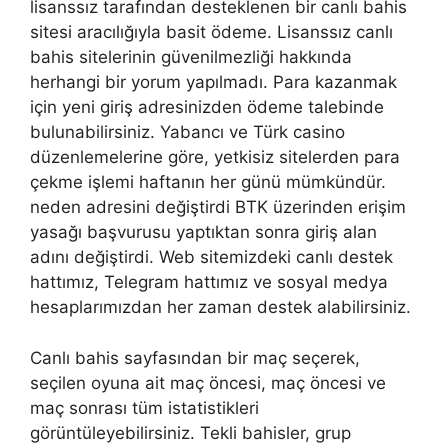
lisanssız tarafından desteklenen bir canlı bahis
sitesi aracılığıyla basit ödeme. Lisanssız canlı
bahis sitelerinin güvenilmezliği hakkında
herhangi bir yorum yapılmadı. Para kazanmak
için yeni giriş adresinizden ödeme talebinde
bulunabilirsiniz. Yabancı ve Türk casino
düzenlemelerine göre, yetkisiz sitelerden para
çekme işlemi haftanın her günü mümkündür.
neden adresini değiştirdi BTK üzerinden erişim
yasağı başvurusu yaptıktan sonra giriş alan
adını değiştirdi. Web sitemizdeki canlı destek
hattımız, Telegram hattımız ve sosyal medya
hesaplarımızdan her zaman destek alabilirsiniz.
Canlı bahis sayfasından bir maç seçerek,
seçilen oyuna ait maç öncesi, maç öncesi ve
maç sonrası tüm istatistikleri
görüntüleyebilirsiniz. Tekli bahisler, grup