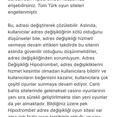
erişebilirsiniz. Tüm Türk oyun siteleri
engellenmiştir.
Bu, adresi değiştirerek çözülebilir. Aslında,
kullanıcılar adres değişikliğinin kötü olduğunu
düşünseler bile, adres değişikliği hizmeti
vermeye devam ettikleri takdirde bu sitenin
aslında güvenilir olduğunu düşünmelidirler,
adres değişikliğinden sorumluyum. Adres
Değişikliği Hipodrombet, adres değişikliklerini
hizmet kesintisi olmadan kullanıcılara bildirir ve
kullanıcıların beğenisini kazanır, kullanıcılara çok
çeşitli oyunlar sunmaya devam ediyor. Canlı
bahis sitelerinde geleneksel casino oyunlarının
yanı sıra sürekli geliştirilmekte olan yeni oyunlar
da yer almaktadır. Bildiğiniz üzere pek
Hipodrombet adres değişikliği
oyun sitesi var
ama çok fazla oyun tercihinin olduğu ve sayı