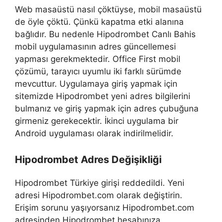
Web masaüstü nasıl çöktüyse, mobil masaüstü
de öyle çöktü. Çünkü kapatma etki alanına
bağlıdır. Bu nedenle Hipodrombet Canlı Bahis
mobil uygulamasının adres güncellemesi
yapması gerekmektedir. Office First mobil
çözümü, tarayıcı uyumlu iki farklı sürümde
mevcuttur. Uygulamaya giriş yapmak için
sitemizde Hipodrombet yeni adres bilgilerini
bulmanız ve giriş yapmak için adres çubuğuna
girmeniz gerekecektir. İkinci uygulama bir
Android uygulaması olarak indirilmelidir.
Hipodrombet Adres Değişikliği
Hipodrombet Türkiye girişi reddedildi. Yeni
adresi Hipodrombet.com olarak değiştirin.
Erişim sorunu yaşıyorsanız Hipodrombet.com
adresinden Hipodrombet hesabınıza