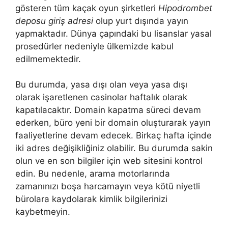
gösteren tüm kaçak oyun şirketleri
Hipodrombet
deposu giriş adresi
olup yurt dışında yayın
yapmaktadır. Dünya çapındaki bu lisanslar yasal
prosedürler nedeniyle ülkemizde kabul
edilmemektedir.
Bu durumda, yasa dışı olan veya yasa dışı
olarak işaretlenen casinolar haftalık olarak
kapatılacaktır. Domain kapatma süreci devam
ederken, büro yeni bir domain oluşturarak yayın
faaliyetlerine devam edecek. Birkaç hafta içinde
iki adres değişikliğiniz olabilir. Bu durumda sakin
olun ve en son bilgiler için web sitesini kontrol
edin. Bu nedenle, arama motorlarında
zamanınızı boşa harcamayın veya kötü niyetli
bürolara kaydolarak kimlik bilgilerinizi
kaybetmeyin.