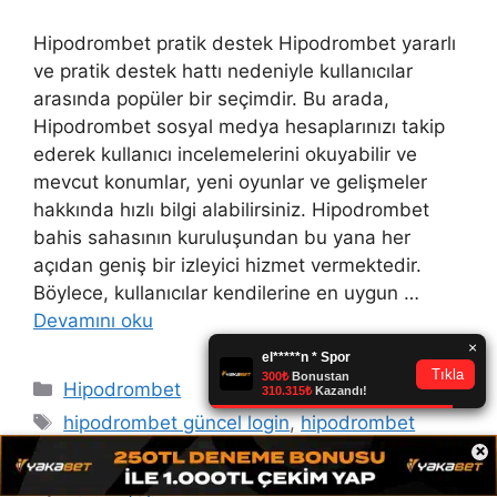
Hipodrombet pratik destek Hipodrombet yararlı
ve pratik destek hattı nedeniyle kullanıcılar
arasında popüler bir seçimdir. Bu arada,
Hipodrombet sosyal medya hesaplarınızı takip
ederek kullanıcı incelemelerini okuyabilir ve
mevcut konumlar, yeni oyunlar ve gelişmeler
hakkında hızlı bilgi alabilirsiniz. Hipodrombet
bahis sahasının kuruluşundan bu yana her
açıdan geniş bir izleyici hizmet vermektedir.
Böylece, kullanıcılar kendilerine en uygun …
Devamını oku
Kategoriler
Hipodrombet
Etiketler
hipodrombet güncel login
,
hipodrombet
×
güvenlir mi
,
hipodrombet pratik destek
Yorum yap