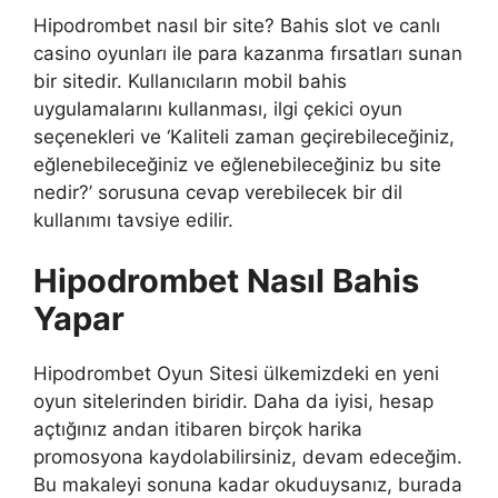
Hipodrombet nasıl bir site? Bahis slot ve canlı
casino oyunları ile para kazanma fırsatları sunan
bir sitedir. Kullanıcıların mobil bahis
uygulamalarını kullanması, ilgi çekici oyun
seçenekleri ve ‘Kaliteli zaman geçirebileceğiniz,
eğlenebileceğiniz ve eğlenebileceğiniz bu site
nedir?’ sorusuna cevap verebilecek bir dil
kullanımı tavsiye edilir.
Hipodrombet Nasıl Bahis
Yapar
Hipodrombet Oyun Sitesi ülkemizdeki en yeni
oyun sitelerinden biridir. Daha da iyisi, hesap
açtığınız andan itibaren birçok harika
promosyona kaydolabilirsiniz, devam edeceğim.
Bu makaleyi sonuna kadar okuduysanız, burada