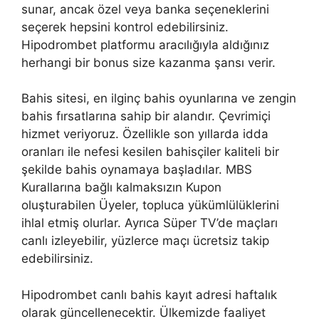
sunar, ancak özel veya banka seçeneklerini
seçerek hepsini kontrol edebilirsiniz.
Hipodrombet platformu aracılığıyla aldığınız
herhangi bir bonus size kazanma şansı verir.
Bahis sitesi, en ilginç bahis oyunlarına ve zengin
bahis fırsatlarına sahip bir alandır. Çevrimiçi
hizmet veriyoruz. Özellikle son yıllarda idda
oranları ile nefesi kesilen bahisçiler kaliteli bir
şekilde bahis oynamaya başladılar. MBS
Kurallarına bağlı kalmaksızın Kupon
oluşturabilen Üyeler, topluca yükümlülüklerini
ihlal etmiş olurlar. Ayrıca Süper TV’de maçları
canlı izleyebilir, yüzlerce maçı ücretsiz takip
edebilirsiniz.
Hipodrombet canlı bahis kayıt adresi haftalık
olarak güncellenecektir. Ülkemizde faaliyet