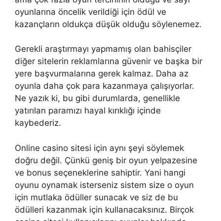
oyunlarına öncelik verildiği için ödül ve
kazançların oldukça düşük olduğu söylenemez.
Gerekli araştırmayı yapmamış olan bahisçiler
diğer sitelerin reklamlarına güvenir ve başka bir
yere başvurmalarına gerek kalmaz. Daha az
oyunla daha çok para kazanmaya çalışıyorlar.
Ne yazık ki, bu gibi durumlarda, genellikle
yatırılan paramızı hayal kırıklığı içinde
kaybederiz.
Online casino sitesi için aynı şeyi söylemek
doğru değil. Çünkü geniş bir oyun yelpazesine
ve bonus seçeneklerine sahiptir. Yani hangi
oyunu oynamak isterseniz sistem size o oyun
için mutlaka ödüller sunacak ve siz de bu
ödülleri kazanmak için kullanacaksınız. Birçok