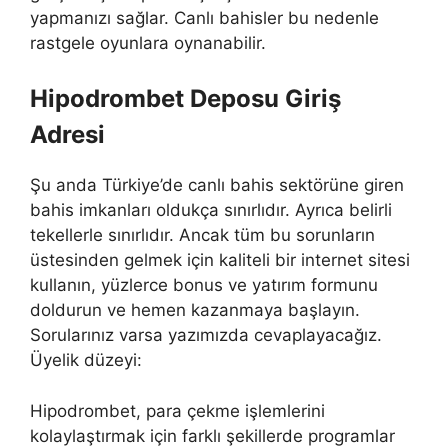
yapmanızı sağlar. Canlı bahisler bu nedenle
rastgele oyunlara oynanabilir.
Hipodrombet Deposu Giriş
Adresi
Şu anda Türkiye’de canlı bahis sektörüne giren
bahis imkanları oldukça sınırlıdır. Ayrıca belirli
tekellerle sınırlıdır. Ancak tüm bu sorunların
üstesinden gelmek için kaliteli bir internet sitesi
kullanın, yüzlerce bonus ve yatırım formunu
doldurun ve hemen kazanmaya başlayın.
Sorularınız varsa yazımızda cevaplayacağız.
Üyelik düzeyi:
Hipodrombet, para çekme işlemlerini
kolaylaştırmak için farklı şekillerde programlar